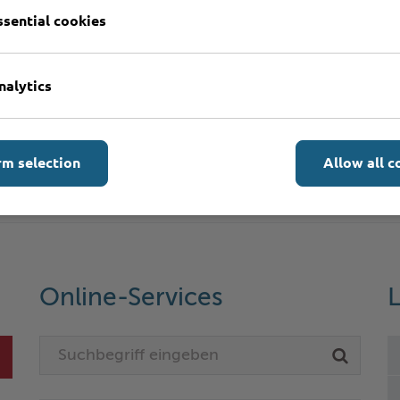
ssential cookies
nalytics
rm selection
Allow all c
Online-Services
L