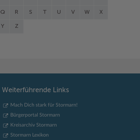
Q
R
S
T
U
V
W
X
Y
Z
Weiterführende Links
Mach Dich stark für Stormarn!
Bürgerportal Stormarn
Kreisarchiv Stormarn
Stormarn Lexikon