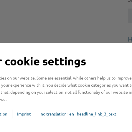
S
H
H
 cookie settings
z
b
es on our website. Some are essential, while others help us to improve
 your experience with it. You decide what cookie categories you want t
that, depending on your selection, not all functionaliy of our website 
you.
tion
Imprint
no translation : en - headline_link_3_text