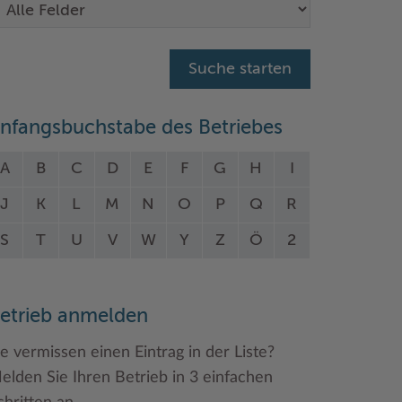
nfangsbuchstabe des Betriebes
A
B
C
D
E
F
G
H
I
J
K
L
M
N
O
P
Q
R
S
T
U
V
W
Y
Z
Ö
2
etrieb anmelden
ie vermissen einen Eintrag in der Liste?
elden Sie Ihren Betrieb in 3 einfachen