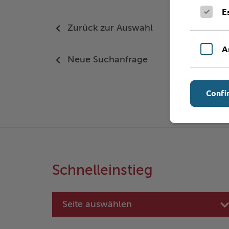
E
Zurück zur Auswahl
A
Neue Suchanfrage
Confi
Schnelleinstieg
Seite auswählen