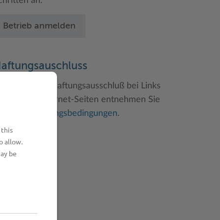
chritten an.
Betrieb anmelden
aftungsauschluss
inweise zum Haftungsausschluß bei Links
u anderen Internet-Seiten entnehmen Sie
itte den
Nutzungsbedingungen
.
 this
o allow.
may be