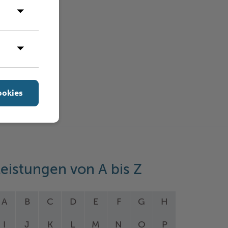
ookies
eistungen von A bis Z
A
B
C
D
E
F
G
H
I
J
K
L
M
N
O
P