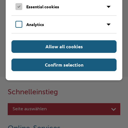
Essential cookies
Betrieb anmelden
Analytics
Haftungsauschluss
Hinweise zum Haftungsausschluß bei Links zu anderen
Allow all cookies
Internet-Seiten entnehmen Sie bitte den
Nutzungsbedingungen
.
Confirm selection
Schnelleinstieg
Seite auswählen