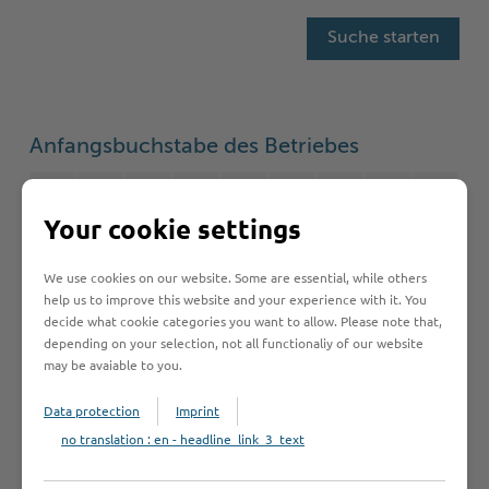
Anfangsbuchstabe des Betriebes
A
B
C
D
E
F
G
H
I
Your cookie settings
J
K
L
M
N
O
P
Q
R
We use cookies on our website. Some are essential, while others
S
T
U
V
W
Y
Z
Ö
2
help us to improve this website and your experience with it. You
decide what cookie categories you want to allow. Please note that,
depending on your selection, not all functionaliy of our website
may be avaiable to you.
Betrieb anmelden
Data protection
Imprint
no translation : en - headline_link_3_text
Sie vermissen einen Eintrag in der Liste? Melden Sie
Ihren Betrieb in 3 einfachen Schritten an.