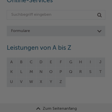
Online-Services
Formulare
Leistungen von A bis Z
A
B
C
D
E
F
G
H
I
J
K
L
M
N
O
P
Q
R
S
T
U
V
W
X
Y
Z
Zum Seitenanfang