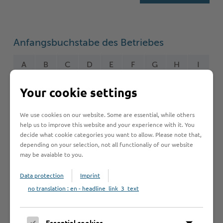
Anfangsbuchstabe des Betriebes
A
B
C
D
E
F
G
H
I
J
K
L
M
N
O
P
Q
R
Your cookie settings
S
T
U
V
W
Y
Z
Ö
2
We use cookies on our website. Some are essential, while others
help us to improve this website and your experience with it. You
decide what cookie categories you want to allow. Please note that,
depending on your selection, not all functionaliy of our website
may be avaiable to you.
Betrieb anmelden
Data protection
Imprint
Sie vermissen einen Eintrag in der Liste? Melden Sie
no translation : en - headline_link_3_text
Ihren Betrieb in 3 einfachen Schritten an.
Betrieb anmelden
Essential cookies