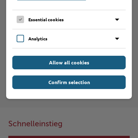
Betrieb anmelden
Sie vermissen einen Eintrag in der Liste? Melden Sie
Ihren Betrieb in 3 einfachen Schritten an.
Essential cookies
Betrieb anmelden
Analytics
Haftungsauschluss
Allow all cookies
Hinweise zum Haftungsausschluß bei Links zu anderen
Internet-Seiten entnehmen Sie bitte den
Confirm selection
Nutzungsbedingungen
.
Schnelleinstieg