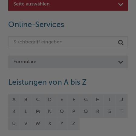
Seite auswählen
Online-Services
Formulare
Leistungen von A bis Z
A
B
C
D
E
F
G
H
I
J
K
L
M
N
O
P
Q
R
S
T
U
V
W
X
Y
Z