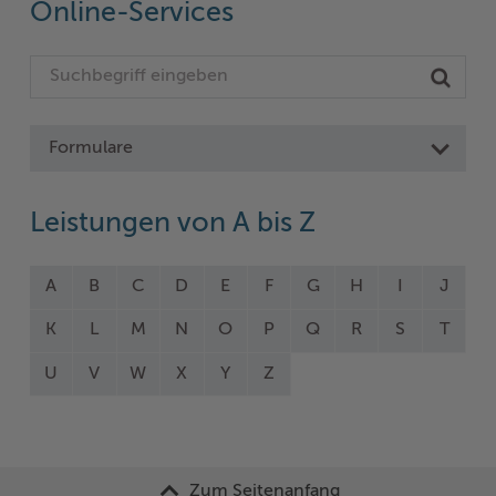
Online-Services
Formulare
Leistungen von A bis Z
A
B
C
D
E
F
G
H
I
J
K
L
M
N
O
P
Q
R
S
T
U
V
W
X
Y
Z
Zum Seitenanfang