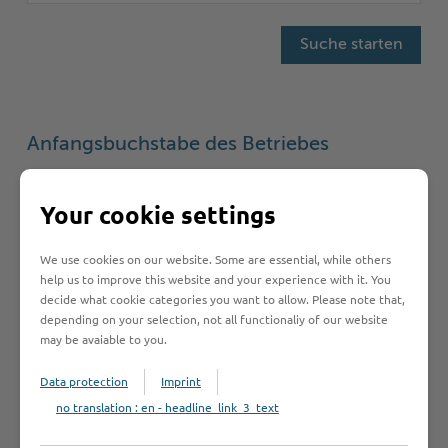
Anfangsbuchstabe des Betriebes
A
B
C
D
E
F
G
H
I
Your cookie settings
J
K
L
M
N
O
P
Q
R
We use cookies on our website. Some are essential, while others
S
T
U
V
W
Y
Z
Ö
2
help us to improve this website and your experience with it. You
decide what cookie categories you want to allow. Please note that,
depending on your selection, not all functionaliy of our website
may be avaiable to you.
Betrieb anmelden
Data protection
Imprint
no translation : en - headline_link_3_text
Sie vermissen einen Eintrag in der Liste? Melden Sie
Ihren Betrieb in 3 einfachen Schritten an.