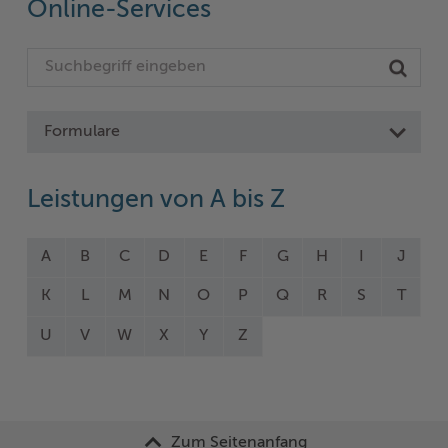
Online-Services
Formulare
Leistungen von A bis Z
A
B
C
D
E
F
G
H
I
J
K
L
M
N
O
P
Q
R
S
T
U
V
W
X
Y
Z
Zum Seitenanfang