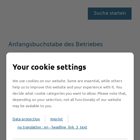
Anfangsbuchstabe des Betriebes
A
B
C
D
E
F
G
H
I
Your cookie settings
J
K
L
M
N
O
P
Q
R
We use cookies on our website. Some are essential, while others
S
T
U
V
W
Y
Z
Ö
2
help us to improve this website and your experience with it. You
decide what cookie categories you want to allow. Please note that,
depending on your selection, not all functionaliy of our website
may be avaiable to you.
Betrieb anmelden
Data protection
Imprint
no translation : en - headline_link_3_text
Sie vermissen einen Eintrag in der Liste? Melden Sie
Ihren Betrieb in 3 einfachen Schritten an.