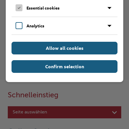
Essential cookies
Betrieb anmelden
Analytics
Haftungsauschluss
Hinweise zum Haftungsausschluß bei Links zu anderen
Allow all cookies
Internet-Seiten entnehmen Sie bitte den
Nutzungsbedingungen
.
Confirm selection
Schnelleinstieg
Seite auswählen