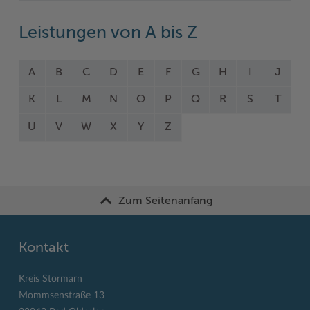
Leistungen von A bis Z
A
B
C
D
E
F
G
H
I
J
K
L
M
N
O
P
Q
R
S
T
U
V
W
X
Y
Z
Zum Seitenanfang
Kontakt
Kreis Stormarn
Mommsenstraße 13