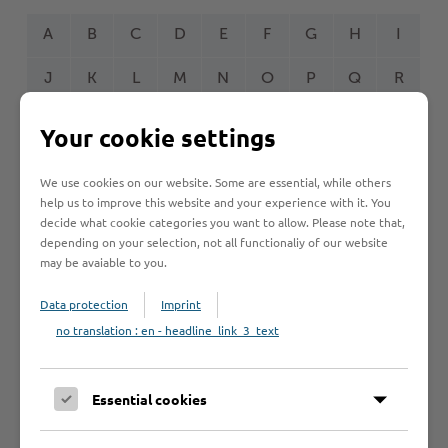
A
B
C
D
E
F
G
H
I
J
K
L
M
N
O
P
Q
R
S
T
U
V
W
Y
Z
Ö
2
Your cookie settings
We use cookies on our website. Some are essential, while others
help us to improve this website and your experience with it. You
decide what cookie categories you want to allow. Please note that,
Betrieb anmelden
depending on your selection, not all functionaliy of our website
Sie vermissen einen Eintrag in der Liste? Melden Sie
may be avaiable to you.
Ihren Betrieb in 3 einfachen Schritten an.
Data protection
Imprint
Betrieb anmelden
no translation : en - headline_link_3_text
Essential cookies
Haftungsauschluss