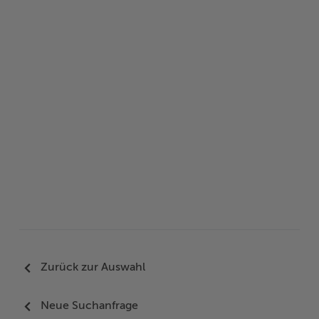
Woche der Seelischen Gesundheit
Zahlen, Daten, Fakten
#MeinStormarn
Karrieretag
Zurück zur Auswahl
Neue Suchanfrage