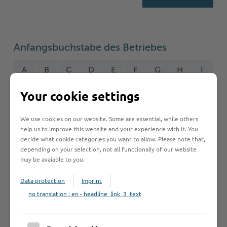
Anfangsbuchstabe des Betriebes
A
B
C
D
E
F
G
H
I
Your cookie settings
J
K
L
M
N
O
P
Q
R
S
T
U
V
W
Y
Z
Ö
2
We use cookies on our website. Some are essential, while others
help us to improve this website and your experience with it. You
decide what cookie categories you want to allow. Please note that,
depending on your selection, not all functionaliy of our website
may be avaiable to you.
Betrieb anmelden
Data protection
Imprint
Sie vermissen einen Eintrag in der Liste? Melden Sie
no translation : en - headline_link_3_text
Ihren Betrieb in 3 einfachen Schritten an.
Betrieb anmelden