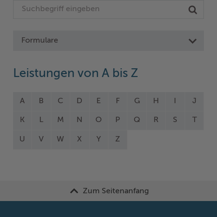
Formulare
Leistungen von A bis Z
A
B
C
D
E
F
G
H
I
J
K
L
M
N
O
P
Q
R
S
T
U
V
W
X
Y
Z
Zum Seitenanfang