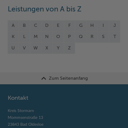
Leistungen von A bis Z
A
B
C
D
E
F
G
H
I
J
K
L
M
N
O
P
Q
R
S
T
U
V
W
X
Y
Z
Zum Seitenanfang
Kontakt
Kreis Stormarn
Mommsenstraße 13
23843 Bad Oldesloe