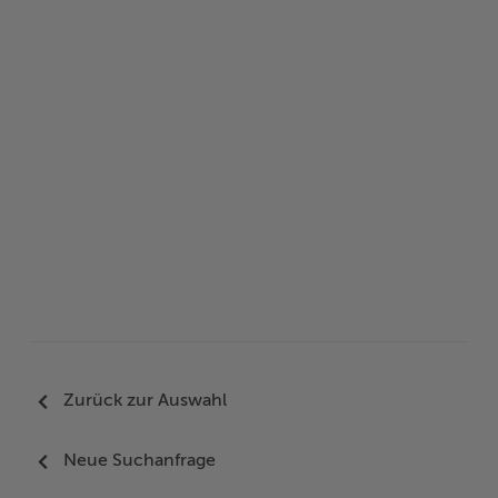
Woche der Seelischen Gesundheit
Zahlen, Daten, Fakten
#MeinStormarn
Karrieretag
Zurück zur Auswahl
Neue Suchanfrage