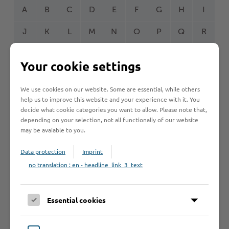
A
B
C
D
E
F
G
H
I
J
K
L
M
N
O
P
Q
R
S
T
U
V
W
Y
Z
Ö
2
Your cookie settings
We use cookies on our website. Some are essential, while others
help us to improve this website and your experience with it. You
Betrieb anmelden
decide what cookie categories you want to allow. Please note that,
depending on your selection, not all functionaliy of our website
Sie vermissen einen Eintrag in der Liste? Melden Sie
may be avaiable to you.
Ihren Betrieb in 3 einfachen Schritten an.
Data protection
Imprint
Betrieb anmelden
no translation : en - headline_link_3_text
Essential cookies
Haftungsauschluss
Hinweise zum Haftungsausschluß bei Links zu anderen