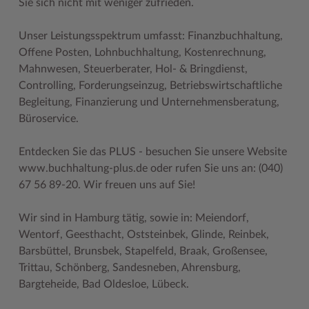
Sie sich nicht mit weniger zufrieden.
Woche der Seelischen Gesundheit
Zahlen, Daten, Fakten
Unser Leistungsspektrum umfasst: Finanzbuchhaltung,
#MeinStormarn
Offene Posten, Lohnbuchhaltung, Kostenrechnung,
Mahnwesen, Steuerberater, Hol- & Bringdienst,
Karrieretag
Controlling, Forderungseinzug, Betriebswirtschaftliche
Begleitung, Finanzierung und Unternehmensberatung,
Büroservice.
Entdecken Sie das PLUS - besuchen Sie unsere Website
www.buchhaltung-plus.de oder rufen Sie uns an: (040)
67 56 89-20. Wir freuen uns auf Sie!
Wir sind in Hamburg tätig, sowie in: Meiendorf,
Wentorf, Geesthacht, Oststeinbek, Glinde, Reinbek,
Barsbüttel, Brunsbek, Stapelfeld, Braak, Großensee,
Trittau, Schönberg, Sandesneben, Ahrensburg,
Bargteheide, Bad Oldesloe, Lübeck.