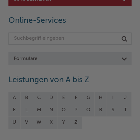
Online-Services
Formulare
Leistungen von A bis Z
A
B
C
D
E
F
G
H
I
J
K
L
M
N
O
P
Q
R
S
T
U
V
W
X
Y
Z