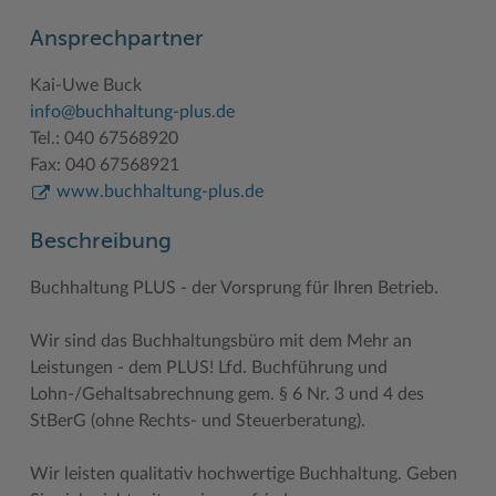
Geodatenportale (Kreiskarte)
Fotoarchiv
Kreispräsident
Offene Stellen
Klimaschutz beim Kreis Stormarn
Kulturelle Einrichtungen
Ansprechpartner
Kfz-Zulassung
Hitzeschutz
Kreistag und Ausschüsse
Praktika und FSJ
Projekt e-Gewerbe
Museen
Kai-Uwe Buck
Kontakt / Öffnungszeiten
Klimaanpassungskonzept
Kreistag Sitzungskalender
Weiterbildung beim Kreis Stormarn
Stormarner Bündnis für bezahlbares Wohnen
Naturschutzgebiete
info@buchhaltung-plus.de
Tel.: 040 67568920
Lebenslagen
Kreistag Sitzungskalender
Kreisverwaltung
Wen wir suchen
Wirtschafts- und Aufbaugesellschaft Stormarn
Radwandern
Fax: 040 67568921
www.buchhaltung-plus.de
Leistungen
Lokales Wetter
Landrat
Zahlen, Daten, Fakten
Storchenhorste
Lexikon
Newsletter
Sonderbereiche
Lieblingsplätze in der Metropolregion
Beschreibung
Publikationen
Pressemeldungen
Stabsbereiche
Termine und Veranstaltungen
Buchhaltung PLUS - der Vorsprung für Ihren Betrieb.
Wo Sie uns finden
Social Media
Städte und Gemeinden
Tourismus
Wir sind das Buchhaltungsbüro mit dem Mehr an
Wunsch-Kennzeichen ↗
Stellenangebote
Wahlen im Kreis
Umlandscout Hamburg
Leistungen - dem PLUS! Lfd. Buchführung und
Lohn-/Gehaltsabrechnung gem. § 6 Nr. 3 und 4 des
Zuständigkeitsfinder SH ↗
Stormarninfo
Wappen und Geschichte
Vereine und Gruppen
StBerG (ohne Rechts- und Steuerberatung).
Termine
Wappenrolle
Wälder und Moore
Wir leisten qualitativ hochwertige Buchhaltung. Geben
Ukrainehilfe
Was ist ein Kreis?