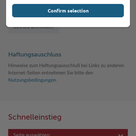
Sie vermissen einen Eintrag in der Liste? Melden Sie
Confirm selection
Ihren Betrieb in 3 einfachen Schritten an.
Betrieb anmelden
Haftungsauschluss
Hinweise zum Haftungsausschluß bei Links zu anderen
Internet-Seiten entnehmen Sie bitte den
Nutzungsbedingungen
.
Schnelleinstieg
Seite auswählen