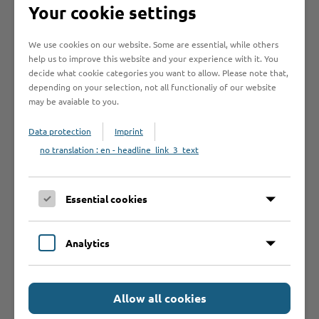
Suche beschränken auf
Your cookie settings
We use cookies on our website. Some are essential, while others
help us to improve this website and your experience with it. You
decide what cookie categories you want to allow. Please note that,
depending on your selection, not all functionaliy of our website
may be avaiable to you.
Data protection
Imprint
Anfangsbuchstabe des Betriebes
no translation : en - headline_link_3_text
A
B
C
D
E
F
G
H
I
Essential cookies
J
K
L
M
N
O
P
Q
R
S
T
U
V
W
Y
Z
Ö
2
Analytics
Allow all cookies
Betrieb anmelden