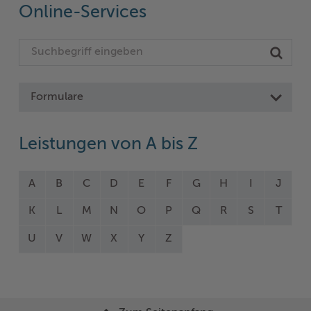
Online-Services
Formulare
Leistungen von A bis Z
A
B
C
D
E
F
G
H
I
J
K
L
M
N
O
P
Q
R
S
T
U
V
W
X
Y
Z