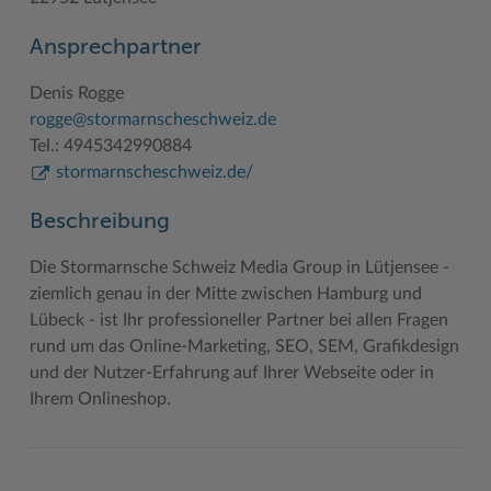
Geodatenportale (Kreiskarte)
Fotoarchiv
Kreispräsident
Offene Stellen
Klimaschutz beim Kreis Stormarn
Kulturelle Einrichtungen
Ansprechpartner
Kfz-Zulassung
Hitzeschutz
Kreistag und Ausschüsse
Praktika und FSJ
Projekt e-Gewerbe
Museen
Denis Rogge
Kontakt / Öffnungszeiten
Klimaanpassungskonzept
Kreistag Sitzungskalender
Weiterbildung beim Kreis Stormarn
Stormarner Bündnis für bezahlbares Wohnen
Naturschutzgebiete
rogge@stormarnscheschweiz.de
Tel.: 4945342990884
Lebenslagen
Kreistag Sitzungskalender
Kreisverwaltung
Wen wir suchen
Wirtschafts- und Aufbaugesellschaft Stormarn
Radwandern
stormarnscheschweiz.de/
Leistungen
Lokales Wetter
Landrat
Zahlen, Daten, Fakten
Storchenhorste
Beschreibung
Lexikon
Newsletter
Sonderbereiche
Lieblingsplätze in der Metropolregion
Die Stormarnsche Schweiz Media Group in Lütjensee -
Publikationen
Pressemeldungen
Stabsbereiche
Termine und Veranstaltungen
ziemlich genau in der Mitte zwischen Hamburg und
Wo Sie uns finden
Social Media
Städte und Gemeinden
Tourismus
Lübeck - ist Ihr professioneller Partner bei allen Fragen
rund um das Online-Marketing, SEO, SEM, Grafikdesign
Wunsch-Kennzeichen ↗
Stellenangebote
Wahlen im Kreis
Umlandscout Hamburg
und der Nutzer-Erfahrung auf Ihrer Webseite oder in
Ihrem Onlineshop.
Zuständigkeitsfinder SH ↗
Stormarninfo
Wappen und Geschichte
Vereine und Gruppen
Termine
Wappenrolle
Wälder und Moore
Ukrainehilfe
Was ist ein Kreis?