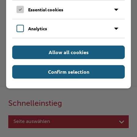
Essential cookies
Betrieb anmelden
Analytics
Haftungsauschluss
Allow all cookies
Hinweise zum Haftungsausschluß bei Links zu anderen
Internet-Seiten entnehmen Sie bitte den
Nutzungsbedingungen
.
Confirm selection
Schnelleinstieg
Seite auswählen