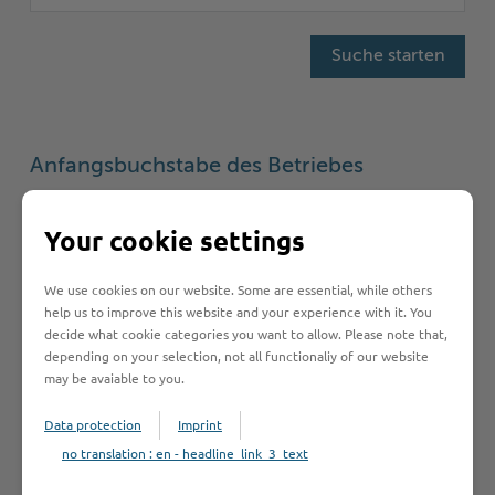
Anfangsbuchstabe des Betriebes
A
B
C
D
E
F
G
H
I
Your cookie settings
J
K
L
M
N
O
P
Q
R
We use cookies on our website. Some are essential, while others
help us to improve this website and your experience with it. You
S
T
U
V
W
Y
Z
Ö
2
decide what cookie categories you want to allow. Please note that,
depending on your selection, not all functionaliy of our website
may be avaiable to you.
Betrieb anmelden
Data protection
Imprint
no translation : en - headline_link_3_text
Sie vermissen einen Eintrag in der Liste? Melden Sie
Ihren Betrieb in 3 einfachen Schritten an.