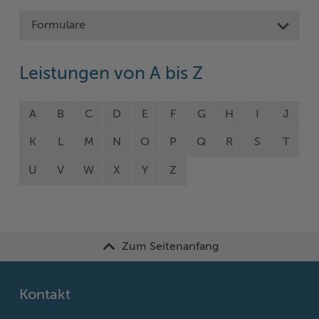
Formulare
Leistungen von A bis Z
A
B
C
D
E
F
G
H
I
J
K
L
M
N
O
P
Q
R
S
T
U
V
W
X
Y
Z
Zum Seitenanfang
Kontakt