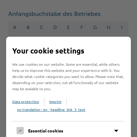
Anfangsbuchstabe des Betriebes
A
B
C
D
E
F
G
H
I
J
K
L
M
N
O
P
Q
R
Your cookie settings
S
T
U
V
W
Y
Z
Ö
2
We use cookies on our website. Some are essential, while others
help us to improve this website and your experience with it. You
decide what cookie categories you want to allow. Please note that,
depending on your selection, not all functionaliy of our website
Betrieb anmelden
may be avaiable to you.
Sie vermissen einen Eintrag in der Liste? Melden Sie
Data protection
Imprint
Ihren Betrieb in 3 einfachen Schritten an.
no translation : en - headline_link_3_text
Betrieb anmelden
Essential cookies