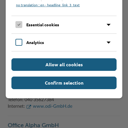
no translation : en - headline_link_3_text
Möllner Landstraße 5, 22969 Witzhave
Telefon: 1716177417
Internet:
www.nicolebooss.de
Essential cookies
NordRednerin - Maike Schuchard
Analytics
Am Hellteich 18, 23619 Zarpen
Telefon: 15146611444
Internet:
www.nordrednerin.de
Allow all cookies
ODI GmbH
Confirm selection
Brunsbusch 15, 21465 Reinbek
Telefon: 040 35627384
Internet:
www.odi-GmbH.de
Office Alpha GmbH