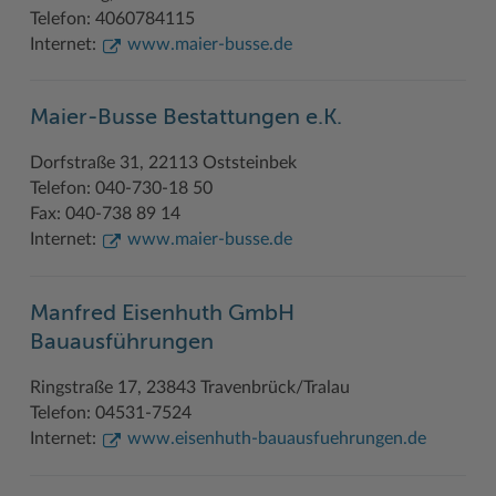
Telefon: 4060784115
Woche der Seelischen Gesundheit
Zahlen, Daten, Fakten
Internet:
www.maier-busse.de
#MeinStormarn
Maier-Busse Bestattungen e.K.
Karrieretag
Dorfstraße 31, 22113 Oststeinbek
Telefon: 040-730-18 50
Fax: 040-738 89 14
Internet:
www.maier-busse.de
Manfred Eisenhuth GmbH
Bauausführungen
Ringstraße 17, 23843 Travenbrück/Tralau
Telefon: 04531-7524
Internet:
www.eisenhuth-bauausfuehrungen.de