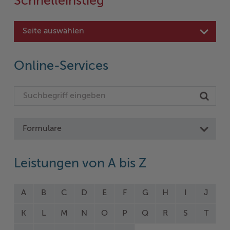
Schnelleinstieg
Seite auswählen
Online-Services
Formulare
Leistungen von A bis Z
A
B
C
D
E
F
G
H
I
J
K
L
M
N
O
P
Q
R
S
T