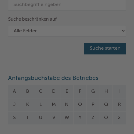
Suche beschränken auf
Anfangsbuchstabe des Betriebes
A
B
C
D
E
F
G
H
I
J
K
L
M
N
O
P
Q
R
S
T
U
V
W
Y
Z
Ö
2