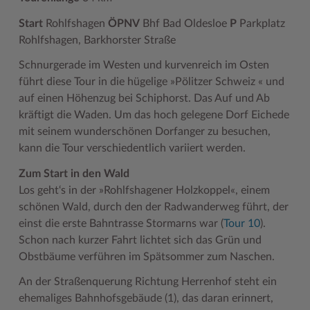
Geodatenportale (Kreiskarte)
Fotoarchiv
Kreispräsident
Offene Stellen
Klimaschutz beim Kreis Stormarn
Kulturelle Einrichtungen
Start
Rohlfshagen
ÖPNV
Bhf Bad Oldesloe
P
Parkplatz
Rohlfshagen, Barkhorster Straße
Kfz-Zulassung
Hitzeschutz
Kreistag und Ausschüsse
Praktika und FSJ
Projekt e-Gewerbe
Museen
Schnurgerade im Westen und kurvenreich im Osten
Kontakt / Öffnungszeiten
Klimaanpassungskonzept
Kreistag Sitzungskalender
Weiterbildung beim Kreis Stormarn
Stormarner Bündnis für bezahlbares Wohnen
Naturschutzgebiete
führt diese Tour in die hügelige »Pölitzer Schweiz « und
Lebenslagen
Kreistag Sitzungskalender
Kreisverwaltung
Wen wir suchen
Wirtschafts- und Aufbaugesellschaft Stormarn
Radwandern
auf einen Höhenzug bei Schiphorst. Das Auf und Ab
kräftigt die Waden. Um das hoch gelegene Dorf Eichede
Leistungen
Lokales Wetter
Landrat
Zahlen, Daten, Fakten
Storchenhorste
mit seinem wunderschönen Dorfanger zu besuchen,
Lexikon
Newsletter
Sonderbereiche
Lieblingsplätze in der Metropolregion
kann die Tour verschiedentlich variiert werden.
Zum Start in den Wald
Publikationen
Pressemeldungen
Stabsbereiche
Termine und Veranstaltungen
Los geht‘s in der »Rohlfshagener Holzkoppel«, einem
Wo Sie uns finden
Social Media
Städte und Gemeinden
Tourismus
schönen Wald, durch den der Radwanderweg führt, der
einst die erste Bahntrasse Stormarns war (
Tour 10
).
Wunsch-Kennzeichen ↗
Stellenangebote
Wahlen im Kreis
Umlandscout Hamburg
Schon nach kurzer Fahrt lichtet sich das Grün und
Zuständigkeitsfinder SH ↗
Stormarninfo
Wappen und Geschichte
Vereine und Gruppen
Obstbäume verführen im Spätsommer zum Naschen.
Termine
Wappenrolle
Wälder und Moore
An der Straßenquerung Richtung Herrenhof steht ein
ehemaliges Bahnhofsgebäude (1), das daran erinnert,
Ukrainehilfe
Was ist ein Kreis?