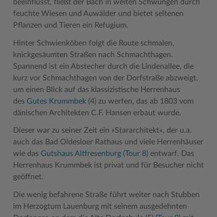
beeinflusst, fließt der Bach in weiten Schwüngen durch
feuchte Wiesen und Auwälder und bietet seltenen
Pflanzen und Tieren ein Refugium.
Hinter Schwienköben folgt die Route schmalen,
knickgesäumten Straßen nach Schmachthagen.
Spannend ist ein Abstecher durch die Lindenallee, die
kurz vor Schmachthagen von der Dorfstraße abzweigt,
um einen Blick auf das klassizistische Herrenhaus
des
Gutes Krummbek
(4) zu werfen, das ab 1803 vom
dänischen Architekten C.F. Hansen erbaut wurde.
Dieser war zu seiner Zeit ein »Stararchitekt«, der u.a.
auch das Bad Oldesloer Rathaus und viele Herrenhäuser
wie das
Gutshaus Altfresenburg
(
Tour 8
) entwarf. Das
Herrenhaus Krummbek ist privat und für Besucher nicht
geöffnet.
Die wenig befahrene Straße führt weiter nach Stubben
im Herzogtum Lauenburg mit seinem ausgedehnten