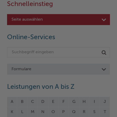
Schnelleinstieg
Seite auswählen
Online-Services
Formulare
Leistungen von A bis Z
A
B
C
D
E
F
G
H
I
J
K
L
M
N
O
P
Q
R
S
T