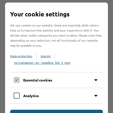
Am Wegesrand
Your cookie settings
We use cookies on our website. Some are essential, while others
help us to improve this website and your experience with it. You
Mineraliensammlung Paul Köster
, Todendorfer
decide what cookie categories you want to allow. Please note that,
Straße 28, 22964 Steinburg-Sprenge, T 04534
depending on your selection, not all functionaliy of our website
7524
may be avaiable to you.
Hofladen am Geflügelhof Möller
, Hauptstraße
Data protection
Imprint
32, 22964 Steinburg-Mollhagen, T 04534
no translation : en - headline_link_3_text
205501
Hofladen Bauer Heino Doose
, Dorfstraße 11,
22964 Steinburg-Sprenge, T 04534 551
Essential cookies
Spielplatz auf dem Dorfplatz Stubben
,
Schmachthagener Weg, 23847 Stubben
Analytics
Gastronomie