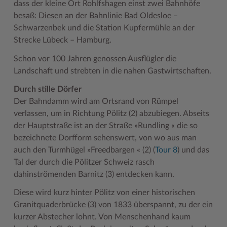
dass der kleine Ort Rohlfshagen einst zwei Bahnhöfe
besaß: Diesen an der Bahnlinie Bad Oldesloe –
Woche der Seelischen Gesundheit
Zahlen, Daten, Fakten
Schwarzenbek und die Station Kupfermühle an der
#MeinStormarn
Strecke Lübeck – Hamburg.
Karrieretag
Schon vor 100 Jahren genossen Ausflügler die
Landschaft und strebten in die nahen Gastwirtschaften.
Durch stille Dörfer
Der Bahndamm wird am Ortsrand von Rümpel
verlassen, um in Richtung Pölitz (2) abzubiegen. Abseits
der Hauptstraße ist an der Straße »Rundling « die so
bezeichnete Dorfform sehenswert, von wo aus man
auch den Turmhügel »Freedbargen « (2) (
Tour 8
) und das
Tal der durch die Pölitzer Schweiz rasch
dahinströmenden Barnitz (3) entdecken kann.
Diese wird kurz hinter Pölitz von einer historischen
Granitquaderbrücke (3) von 1833 überspannt, zu der ein
kurzer Abstecher lohnt. Von Menschenhand kaum