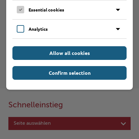
Essential cookies
Verein anmelden
Analytics
Haftungsauschluss
Allow all cookies
Hinweise zum Haftungsausschluß bei Links zu anderen
Internet-Seiten entnehmen Sie bitte den
Nutzungsbedingungen
.
Confirm selection
Schnelleinstieg
Seite auswählen