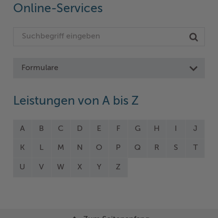
Online-Services
Formulare
Leistungen von A bis Z
A
B
C
D
E
F
G
H
I
J
K
L
M
N
O
P
Q
R
S
T
U
V
W
X
Y
Z