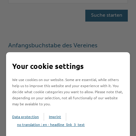
Anfangsbuchstabe des Vereines
A
B
C
D
E
F
G
H
I
Your cookie settings
J
K
L
M
N
O
P
R
S
We use cookies on our website. Some are essential, while others
help us to improve this website and your experience with it. You
T
U
V
W
decide what cookie categories you want to allow. Please note that,
depending on your selection, not all functionaliy of our website
may be avaiable to you.
Verein anmelden
Data protection
Imprint
no translation : en - headline_link_3_text
Sie vermissen einen Eintrag in der Liste? Melden Sie
Ihren Verein in 3 einfachen Schritten an.