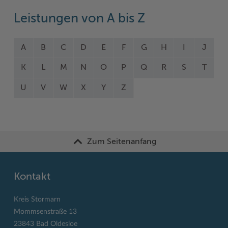
Leistungen von A bis Z
A
B
C
D
E
F
G
H
I
J
K
L
M
N
O
P
Q
R
S
T
U
V
W
X
Y
Z
Zum Seitenanfang
Kontakt
Kreis Stormarn
Mommsenstraße 13
23843 Bad Oldesloe