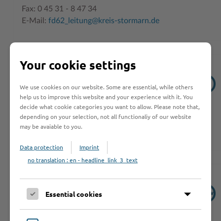
Fax: 0 45 31 - 8 47 34
E-Mail:
fd62_leitung@kreis-stormarn.de
Your cookie settings
Informationen
We use cookies on our website. Some are essential, while others
help us to improve this website and your experience with it. You
decide what cookie categories you want to allow. Please note that,
Dokumente
depending on your selection, not all functionaliy of our website
Leistungen
may be avaiable to you.
Data protection
Imprint
no translation : en - headline_link_3_text
Links
Essential cookies
Arbeiter-Samariter-Bund Stormarn-Segeberg