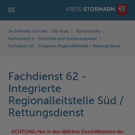
Sie befinden sich hier:
Der Kreis
Fachbereiche
Fachbereich 6 - Sicherheit und Gefahrenabwehr
Fachdienst 62 - Integrierte Regionalleitstelle / Rettungsdienst
ZURÜCK
ZURÜCK
ZURÜCK
ZURÜCK
ZURÜCK
ZURÜCK
Fachdienst 62 -
Service
Aktuelles
Der Kreis
Karriere
Wirtschaft
Freizeit und Kultur
Integrierte
Ämter, Einrichtungen
Amtliche Bekanntmachungen
Fachbereiche
Ausbildung beim Kreis Stormarn
Beruf und Familie im Hansebelt
BahnRadWege
Regionalleitstelle Süd /
Bürgerportal Stormarn ↗
Ausschreibungen
Interessantes in und aus Stormarn
Der Kreis als Arbeitgeber
Branchenverzeichnis
Frei- und Hallenbäder
Rettungsdienst
Führerscheine
Baustellen in Stormarn
Kreis Stormarn Porträt
Ihre Bewerbung
EG-Dienstleistungsrichtlinie (EG-DLRL)
Herrenhäuser
Formulare & Dokumente
Bildungskommune
Kreiskarte
Initiativbewerbungen Verwaltung
Handwerk für nachhaltiges Wirtschaften
Kultur
ACHTUNG: Nur in den üblichen Geschäftszeiten der