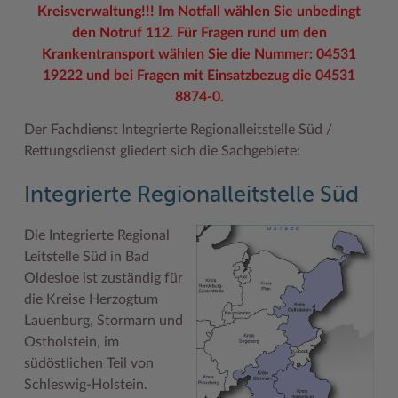
Kreisverwaltung!!! Im Notfall wählen Sie unbedingt
Geodatenportale (Kreiskarte)
Fotoarchiv
Kreispräsident
Offene Stellen
Klimaschutz beim Kreis Stormarn
Kulturelle Einrichtungen
den Notruf 112. Für Fragen rund um den
Kfz-Zulassung
Hitzeschutz
Kreistag und Ausschüsse
Praktika und FSJ
Projekt e-Gewerbe
Museen
Krankentransport wählen Sie die Nummer: 04531
19222 und bei Fragen mit Einsatzbezug die 04531
Kontakt / Öffnungszeiten
Klimaanpassungskonzept
Kreistag Sitzungskalender
Weiterbildung beim Kreis Stormarn
Stormarner Bündnis für bezahlbares Wohnen
Naturschutzgebiete
8874-0.
Lebenslagen
Kreistag Sitzungskalender
Kreisverwaltung
Wen wir suchen
Wirtschafts- und Aufbaugesellschaft Stormarn
Radwandern
Der Fachdienst Integrierte Regionalleitstelle Süd /
Rettungsdienst gliedert sich die Sachgebiete:
Leistungen
Lokales Wetter
Landrat
Zahlen, Daten, Fakten
Storchenhorste
Lexikon
Newsletter
Sonderbereiche
Lieblingsplätze in der Metropolregion
Integrierte Regionalleitstelle Süd
Publikationen
Pressemeldungen
Stabsbereiche
Termine und Veranstaltungen
Die Integrierte Regional
Leitstelle Süd in Bad
Wo Sie uns finden
Social Media
Städte und Gemeinden
Tourismus
Oldesloe ist zuständig für
Wunsch-Kennzeichen ↗
Stellenangebote
Wahlen im Kreis
Umlandscout Hamburg
die Kreise Herzogtum
Lauenburg, Stormarn und
Zuständigkeitsfinder SH ↗
Stormarninfo
Wappen und Geschichte
Vereine und Gruppen
Ostholstein, im
Termine
Wappenrolle
Wälder und Moore
südöstlichen Teil von
Schleswig-Holstein.
Ukrainehilfe
Was ist ein Kreis?