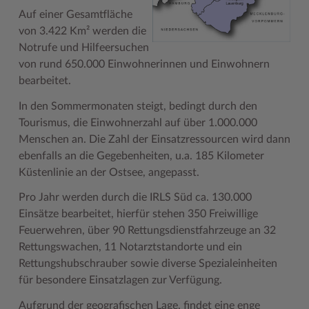
Auf einer Gesamtfläche
Woche der Seelischen Gesundheit
Zahlen, Daten, Fakten
von 3.422 Km² werden die
Notrufe und Hilfeersuchen
#MeinStormarn
von rund 650.000 Einwohnerinnen und Einwohnern
Karrieretag
bearbeitet.
In den Sommermonaten steigt, bedingt durch den
Tourismus, die Einwohnerzahl auf über 1.000.000
Menschen an. Die Zahl der Einsatzressourcen wird dann
ebenfalls an die Gegebenheiten, u.a. 185 Kilometer
Küstenlinie an der Ostsee, angepasst.
Pro Jahr werden durch die IRLS Süd ca. 130.000
Einsätze bearbeitet, hierfür stehen 350 Freiwillige
Feuerwehren, über 90 Rettungsdienstfahrzeuge an 32
Rettungswachen, 11 Notarztstandorte und ein
Rettungshubschrauber sowie diverse Spezialeinheiten
für besondere Einsatzlagen zur Verfügung.
Aufgrund der geografischen Lage, findet eine enge