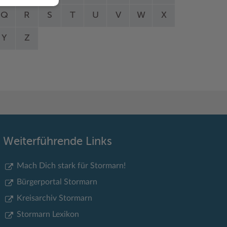
Q
R
S
T
U
V
W
X
Y
Z
Weiterführende Links
Mach Dich stark für Stormarn!
Bürgerportal Stormarn
Kreisarchiv Stormarn
Stormarn Lexikon