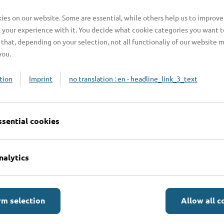
es on our website. Some are essential, while others help us to improve
 your experience with it. You decide what cookie categories you want t
that, depending on your selection, not all functionaliy of our website 
you.
tion
Imprint
no translation : en - headline_link_3_text
ssential cookies
nalytics
Online-Services
L
rm selection
Allow all c