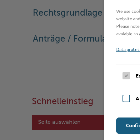
We use cooki
Rechtsgrundlage
website and
Please note 
avaiable to 
Anträge / Formulare
Data protec
E
A
Schnelleinstieg
Seite auswählen
Confi