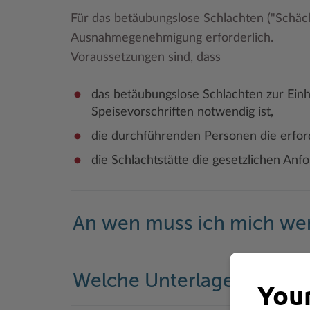
Für das betäubungslose Schlachten ("Schäch
Ausnahmegenehmigung erforderlich.
Voraussetzungen sind, dass
das betäubungslose Schlachten zur Einha
Speisevorschriften notwendig ist,
die durchführenden Personen die erfor
die Schlachtstätte die gesetzlichen Anfo
An wen muss ich mich w
Welche Unterlagen werde
Your