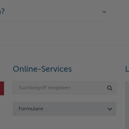
n?
Online-Services
L
Formulare