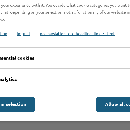
 your experience with it. You decide what cookie categories you want t
that, depending on your selection, not all functionaliy of our website 
you.
tion
Imprint
no translation : en - headline_link_3_text
ssential cookies
n benötigt?
nalytics
beachten?
rm selection
Allow all c