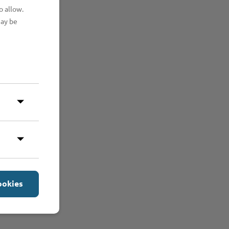
o allow.
may be
ookies