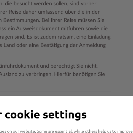
 die besucht werden sollen, sind vorher
Ihrer Reise daher umfassend über die in den
en Bestimmungen. Bei Ihrer Reise müssen Sie
ass ein Ausweisdokument mitführen sowie die
ragen sind. Es ist zudem ratsam, eine Einladung
as Land oder eine Bestätigung der Anmeldung
infuhrdokument und berechtigt Sie nicht,
usland zu verbringen. Hierfür benötigen Sie
 cookie settings
enden?
es on our website. Some are essential, while others help us to improve