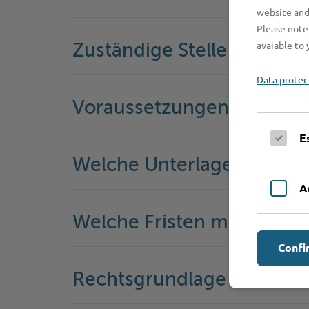
website and
Please note 
avaiable to 
Zuständige Stelle
Data protec
Voraussetzungen
E
Welche Unterlagen werde
A
Welche Fristen muss ich 
Confi
Rechtsgrundlage