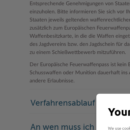
Entsprechende Genehmigungen von Staaten,
einzuholen. Bitte informieren Sie sich vor 
Staaten jeweils geltenden waffenrechtlich
zusätzlich zum Europäischen Feuerwaffenp
Waffenbesitzkarte, in die die Waffen einget
des Jagdvereins bzw. den Jagdschein für d
zu einem Schießwettbewerb mitzuführen.
Der Europäische Feuerwaffenpass ist kein E
Schusswaffen oder Munition dauerhaft ins A
andere Erlaubnisse.
Verfahrensablauf
Your
An wen muss ich mich w
We use cooki