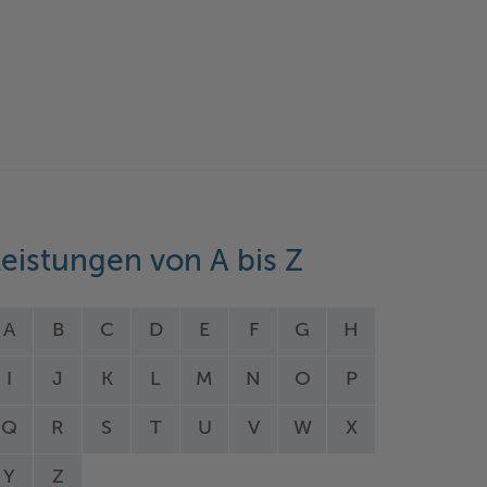
eistungen von A bis Z
A
B
C
D
E
F
G
H
I
J
K
L
M
N
O
P
Q
R
S
T
U
V
W
X
Y
Z