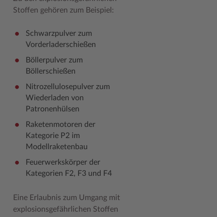
Stoffen gehören zum Beispiel:
Woche der Seelischen Gesundheit
Zahlen, Daten, Fakten
Schwarzpulver zum
#MeinStormarn
Vorderladerschießen
Karrieretag
Böllerpulver zum
Böllerschießen
Nitrozellulosepulver zum
Wiederladen von
Patronenhülsen
Raketenmotoren der
Kategorie P2 im
Modellraketenbau
Feuerwerkskörper der
Kategorien F2, F3 und F4
Eine Erlaubnis zum Umgang mit
explosionsgefährlichen Stoffen