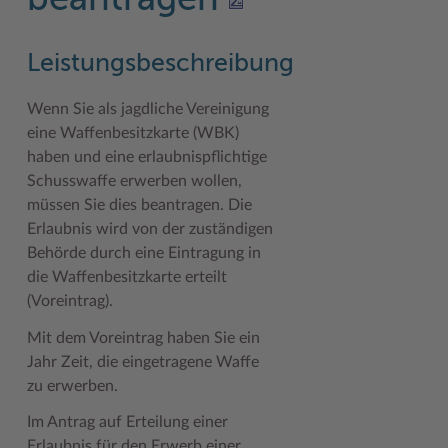
beantragen
Geodatenportale (Kreiskarte)
Fotoarchiv
Kreispräsident
Offene Stellen
Klimaschutz beim Kreis Stormarn
Kulturelle Einrichtungen
Kfz-Zulassung
Hitzeschutz
Kreistag und Ausschüsse
Praktika und FSJ
Projekt e-Gewerbe
Museen
Leistungsbeschreibung
Kontakt / Öffnungszeiten
Klimaanpassungskonzept
Kreistag Sitzungskalender
Weiterbildung beim Kreis Stormarn
Stormarner Bündnis für bezahlbares Wohnen
Naturschutzgebiete
Wenn Sie als jagdliche Vereinigung
eine Waffenbesitzkarte (WBK)
Lebenslagen
Kreistag Sitzungskalender
Kreisverwaltung
Wen wir suchen
Wirtschafts- und Aufbaugesellschaft Stormarn
Radwandern
haben und eine erlaubnispflichtige
Leistungen
Lokales Wetter
Landrat
Zahlen, Daten, Fakten
Storchenhorste
Schusswaffe erwerben wollen,
müssen Sie dies beantragen.
Die
Lexikon
Newsletter
Sonderbereiche
Lieblingsplätze in der Metropolregion
Erlaubnis wird von der zuständigen
Publikationen
Pressemeldungen
Stabsbereiche
Termine und Veranstaltungen
Behörde durch eine Eintragung in
die Waffenbesitzkarte erteilt
Wo Sie uns finden
Social Media
Städte und Gemeinden
Tourismus
(Voreintrag).
Wunsch-Kennzeichen ↗
Stellenangebote
Wahlen im Kreis
Umlandscout Hamburg
Mit dem Voreintrag haben Sie ein
Jahr Zeit, die eingetragene Waffe
Zuständigkeitsfinder SH ↗
Stormarninfo
Wappen und Geschichte
Vereine und Gruppen
zu erwerben.
Termine
Wappenrolle
Wälder und Moore
Im Antrag auf Erteilung einer
Ukrainehilfe
Was ist ein Kreis?
Erlaubnis für den Erwerb einer