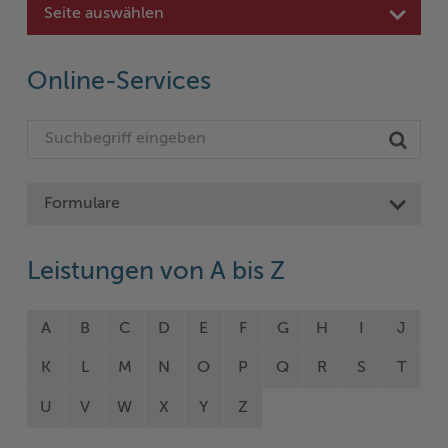
Seite auswählen
Online-Services
Formulare
Leistungen von A bis Z
A
B
C
D
E
F
G
H
I
J
K
L
M
N
O
P
Q
R
S
T
U
V
W
X
Y
Z