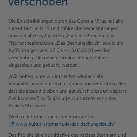
verschoben
Geodatenportale (Kreiskarte)
Fotoarchiv
Kreispräsident
Offene Stellen
Klimaschutz beim Kreis Stormarn
Kulturelle Einrichtungen
Kfz-Zulassung
Hitzeschutz
Kreistag und Ausschüsse
Praktika und FSJ
Projekt e-Gewerbe
Museen
Die Einschränkungen durch das Corona-Virus hat alle
zurzeit fest im Griff und zahlreiche Veranstaltungen
Kontakt / Öffnungszeiten
Klimaanpassungskonzept
Kreistag Sitzungskalender
Weiterbildung beim Kreis Stormarn
Stormarner Bündnis für bezahlbares Wohnen
Naturschutzgebiete
mussten abgesagt werden. Auch die Premiere des
Lebenslagen
Kreistag Sitzungskalender
Kreisverwaltung
Wen wir suchen
Wirtschafts- und Aufbaugesellschaft Stormarn
Radwandern
Figurentheaterstücks „Das Dschungelbuch“ sowie die
Aufführungen vom 27.04. – 13.05.2020 werden
Leistungen
Lokales Wetter
Landrat
Zahlen, Daten, Fakten
Storchenhorste
verschoben. Die neuen Termine können online
Lexikon
Newsletter
Sonderbereiche
Lieblingsplätze in der Metropolregion
eingesehen und gebucht werden.
„Wir hoffen, dass wir im Herbst wieder viele
Publikationen
Pressemeldungen
Stabsbereiche
Termine und Veranstaltungen
Veranstaltungen umsetzen können und wünschen allen,
Wo Sie uns finden
Social Media
Städte und Gemeinden
Tourismus
dass sie gesund bleiben und gut durch diese unwägbare
Zeit kommen.“, so Tanja Lütje, Kulturreferentin des
Wunsch-Kennzeichen ↗
Stellenangebote
Wahlen im Kreis
Umlandscout Hamburg
Kreises Stormarn.
Zuständigkeitsfinder SH ↗
Stormarninfo
Wappen und Geschichte
Vereine und Gruppen
Weitere Informationen zum Stück unter
Termine
Wappenrolle
Wälder und Moore
www.kultur-stormarn.de/das-dschungelbuch/
Das Projekt ist eine Initiative des Kreises Stormarn und
Ukrainehilfe
Was ist ein Kreis?