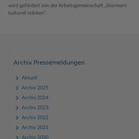
wird gefördert von der Arbeitsgemeinschaft „Stormarn
Woche der Seelischen Gesundheit
Zahlen, Daten, Fakten
kulturell stärken“.
#MeinStormarn
Karrieretag
Archiv Pressemeldungen
Aktuell
Archiv 2025
Archiv 2024
Archiv 2023
Archiv 2022
Archiv 2021
Archiv 2020