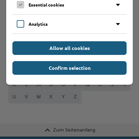
Essential cookies
Analytics
Formulare
Allow all cookies
Leistungen von A bis Z
Confirm selection
A
B
C
D
E
F
G
H
I
J
K
L
M
N
O
P
Q
R
S
T
U
V
W
X
Y
Z
Zum Seitenanfang