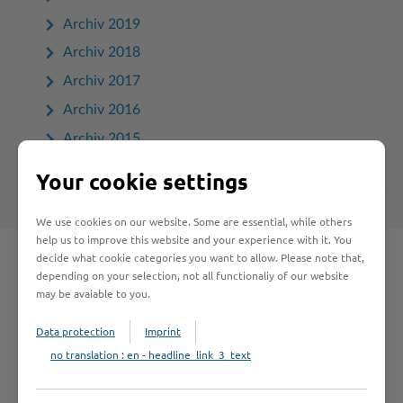
Archiv 2019
Archiv 2018
Archiv 2017
Archiv 2016
Archiv 2015
Your cookie settings
We use cookies on our website. Some are essential, while others
help us to improve this website and your experience with it. You
decide what cookie categories you want to allow. Please note that,
Schnelleinstieg
depending on your selection, not all functionaliy of our website
may be avaiable to you.
Seite auswählen
Data protection
Imprint
no translation : en - headline_link_3_text
Online-Services