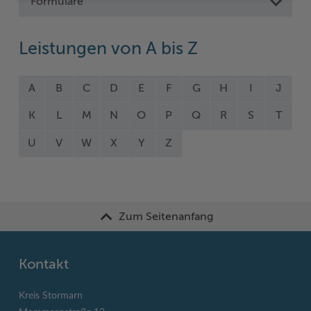
Formulare
Leistungen von A bis Z
A
B
C
D
E
F
G
H
I
J
K
L
M
N
O
P
Q
R
S
T
U
V
W
X
Y
Z
Zum Seitenanfang
Kontakt
Kreis Stormarn