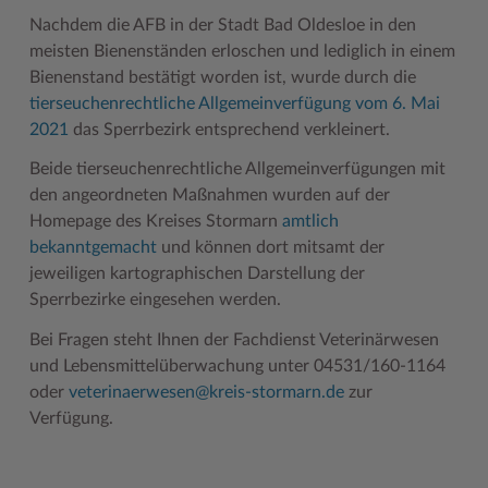
Nachdem die AFB in der Stadt Bad Oldesloe in den
Woche der Seelischen Gesundheit
Zahlen, Daten, Fakten
meisten Bienenständen erloschen und lediglich in einem
Bienenstand bestätigt worden ist, wurde durch die
#MeinStormarn
tierseuchenrechtliche Allgemeinverfügung vom 6. Mai
Karrieretag
2021
das Sperrbezirk entsprechend verkleinert.
Beide tierseuchenrechtliche Allgemeinverfügungen mit
den angeordneten Maßnahmen wurden auf der
Homepage des Kreises Stormarn
amtlich
bekanntgemacht
und können dort mitsamt der
jeweiligen kartographischen Darstellung der
Sperrbezirke eingesehen werden.
Bei Fragen steht Ihnen der Fachdienst Veterinärwesen
und Lebensmittelüberwachung unter 04531/160-1164
oder
veterinaerwesen@kreis-stormarn.de
zur
Verfügung.