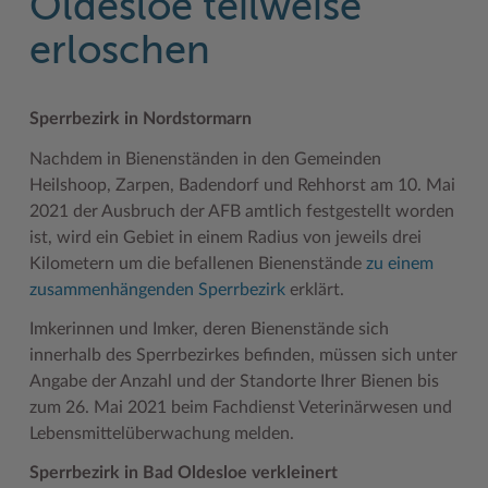
Oldesloe teilweise
Geodatenportale (Kreiskarte)
Fotoarchiv
Kreispräsident
Offene Stellen
Klimaschutz beim Kreis Stormarn
Kulturelle Einrichtungen
erloschen
Kfz-Zulassung
Hitzeschutz
Kreistag und Ausschüsse
Praktika und FSJ
Projekt e-Gewerbe
Museen
Kontakt / Öffnungszeiten
Klimaanpassungskonzept
Kreistag Sitzungskalender
Weiterbildung beim Kreis Stormarn
Stormarner Bündnis für bezahlbares Wohnen
Naturschutzgebiete
Sperrbezirk in Nordstormarn
Lebenslagen
Kreistag Sitzungskalender
Kreisverwaltung
Wen wir suchen
Wirtschafts- und Aufbaugesellschaft Stormarn
Radwandern
Nachdem in Bienenständen in den Gemeinden
Heilshoop, Zarpen, Badendorf und Rehhorst am 10. Mai
Leistungen
Lokales Wetter
Landrat
Zahlen, Daten, Fakten
Storchenhorste
2021 der Ausbruch der AFB amtlich festgestellt worden
Lexikon
Newsletter
Sonderbereiche
Lieblingsplätze in der Metropolregion
ist, wird ein Gebiet in einem Radius von jeweils drei
Kilometern um die befallenen Bienenstände
zu einem
Publikationen
Pressemeldungen
Stabsbereiche
Termine und Veranstaltungen
zusammenhängenden Sperrbezirk
erklärt.
Wo Sie uns finden
Social Media
Städte und Gemeinden
Tourismus
Imkerinnen und Imker, deren Bienenstände sich
innerhalb des Sperrbezirkes befinden, müssen sich unter
Wunsch-Kennzeichen ↗
Stellenangebote
Wahlen im Kreis
Umlandscout Hamburg
Angabe der Anzahl und der Standorte Ihrer Bienen bis
Zuständigkeitsfinder SH ↗
Stormarninfo
Wappen und Geschichte
Vereine und Gruppen
zum 26. Mai 2021 beim Fachdienst Veterinärwesen und
Lebensmittelüberwachung melden.
Termine
Wappenrolle
Wälder und Moore
Sperrbezirk in Bad Oldesloe verkleinert
Ukrainehilfe
Was ist ein Kreis?