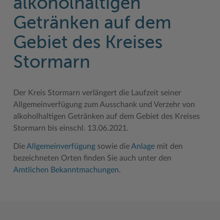
alkoholhaltigen
Geodatenportale (Kreiskarte)
Fotoarchiv
Kreispräsident
Offene Stellen
Klimaschutz beim Kreis Stormarn
Kulturelle Einrichtungen
Getränken auf dem
Kfz-Zulassung
Hitzeschutz
Kreistag und Ausschüsse
Praktika und FSJ
Projekt e-Gewerbe
Museen
Gebiet des Kreises
Kontakt / Öffnungszeiten
Klimaanpassungskonzept
Kreistag Sitzungskalender
Weiterbildung beim Kreis Stormarn
Stormarner Bündnis für bezahlbares Wohnen
Naturschutzgebiete
Stormarn
Lebenslagen
Kreistag Sitzungskalender
Kreisverwaltung
Wen wir suchen
Wirtschafts- und Aufbaugesellschaft Stormarn
Radwandern
Leistungen
Lokales Wetter
Landrat
Zahlen, Daten, Fakten
Storchenhorste
Der Kreis Stormarn verlängert die Laufzeit seiner
Lexikon
Newsletter
Sonderbereiche
Lieblingsplätze in der Metropolregion
Allgemeinverfügung zum Ausschank und Verzehr von
alkoholhaltigen Getränken auf dem Gebiet des Kreises
Publikationen
Pressemeldungen
Stabsbereiche
Termine und Veranstaltungen
Stormarn bis einschl. 13.06.2021.
Wo Sie uns finden
Social Media
Städte und Gemeinden
Tourismus
Die
Allgemeinverfügung
sowie die
Anlage
mit den
bezeichneten Orten finden Sie auch unter den
Wunsch-Kennzeichen ↗
Stellenangebote
Wahlen im Kreis
Umlandscout Hamburg
Amtlichen Bekanntmachungen
.
Zuständigkeitsfinder SH ↗
Stormarninfo
Wappen und Geschichte
Vereine und Gruppen
Termine
Wappenrolle
Wälder und Moore
Ukrainehilfe
Was ist ein Kreis?