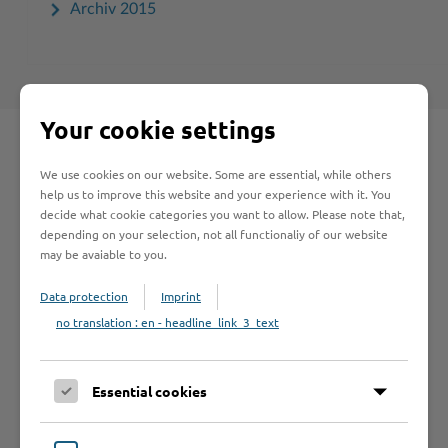
Archiv 2015
Your cookie settings
Schnelleinstieg
We use cookies on our website. Some are essential, while others
help us to improve this website and your experience with it. You
decide what cookie categories you want to allow. Please note that,
Seite auswählen
depending on your selection, not all functionaliy of our website
may be avaiable to you.
Online-Services
Data protection
Imprint
no translation : en - headline_link_3_text
Essential cookies
Formulare