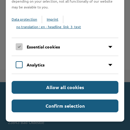
depending on your selection, not all functionaliy of our website
Leistungen von A bis Z
may be avaiable to you.
Data protection
Imprint
A
B
C
D
E
F
G
H
I
J
no translation : en - headline_link_3_text
K
L
M
N
O
P
Q
R
S
T
U
V
W
X
Y
Z
Essential cookies
Analytics
Zum Seitenanfang
Allow all cookies
Kontakt
Confirm selection
Kreis Stormarn
Mommsenstraße 13
23843 Bad Oldesloe