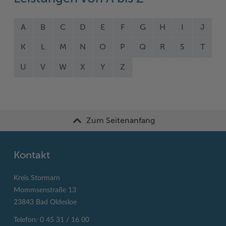
A
B
C
D
E
F
G
H
I
J
K
L
M
N
O
P
Q
R
S
T
U
V
W
X
Y
Z
Zum Seitenanfang
Kontakt
Kreis Stormarn
Mommsenstraße 13
23843 Bad Oldesloe
Telefon: 0 45 31 / 16 00