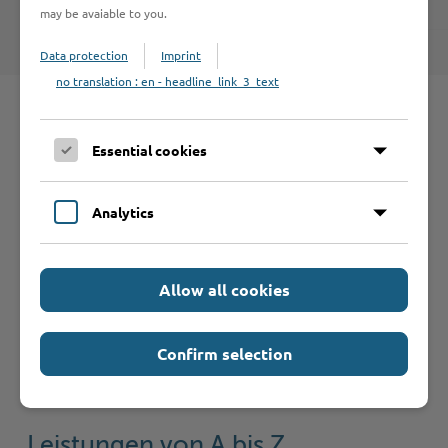
may be avaiable to you.
Data protection
Imprint
no translation : en - headline_link_3_text
Schnelleinstieg
Essential cookies
Seite auswählen
Analytics
Online-Services
Allow all cookies
Confirm selection
Formulare
Leistungen von A bis Z