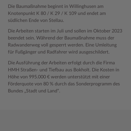
Die Baumaßnahme beginnt in Willinghusen am
Woche der Seelischen Gesundheit
Zahlen, Daten, Fakten
Knotenpunkt K 80 / K 29 / K 109 und endet am
südlichen Ende von Stellau.
#MeinStormarn
Die Arbeiten starten im Juli und sollen im Oktober 2023
Karrieretag
beendet sein. Während der Baumaßnahme muss der
Radwanderweg voll gesperrt werden. Eine Umleitung
für Fußgänger und Radfahrer wird ausgeschildert.
Die Ausführung der Arbeiten erfolgt durch die Firma
HMH Straßen- und Tiefbau aus Bokholt. Die Kosten in
Höhe von 995.000 € werden unterstützt mit einer
Förderquote von 80 % durch das Sonderprogramm des
Bundes „Stadt und Land“.