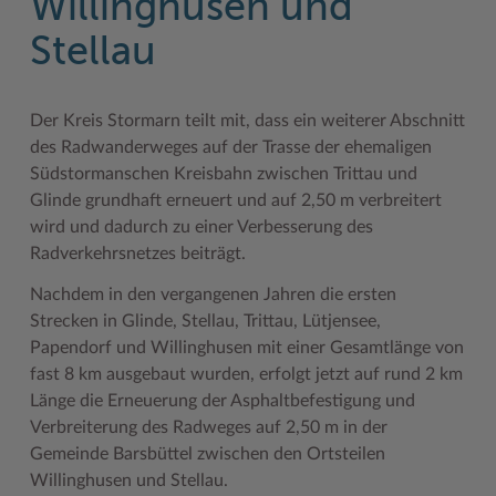
Willinghusen und
Geodatenportale (Kreiskarte)
Fotoarchiv
Kreispräsident
Offene Stellen
Klimaschutz beim Kreis Stormarn
Kulturelle Einrichtungen
Stellau
Kfz-Zulassung
Hitzeschutz
Kreistag und Ausschüsse
Praktika und FSJ
Projekt e-Gewerbe
Museen
Kontakt / Öffnungszeiten
Klimaanpassungskonzept
Kreistag Sitzungskalender
Weiterbildung beim Kreis Stormarn
Stormarner Bündnis für bezahlbares Wohnen
Naturschutzgebiete
Der Kreis Stormarn teilt mit, dass ein weiterer Abschnitt
des Radwanderweges auf der Trasse der ehemaligen
Lebenslagen
Kreistag Sitzungskalender
Kreisverwaltung
Wen wir suchen
Wirtschafts- und Aufbaugesellschaft Stormarn
Radwandern
Südstormanschen Kreisbahn zwischen Trittau und
Leistungen
Lokales Wetter
Landrat
Zahlen, Daten, Fakten
Storchenhorste
Glinde grundhaft erneuert und auf 2,50 m verbreitert
wird und dadurch zu einer Verbesserung des
Lexikon
Newsletter
Sonderbereiche
Lieblingsplätze in der Metropolregion
Radverkehrsnetzes beiträgt.
Publikationen
Pressemeldungen
Stabsbereiche
Termine und Veranstaltungen
Nachdem in den vergangenen Jahren die ersten
Strecken in Glinde, Stellau, Trittau, Lütjensee,
Wo Sie uns finden
Social Media
Städte und Gemeinden
Tourismus
Papendorf und Willinghusen mit einer Gesamtlänge von
Wunsch-Kennzeichen ↗
Stellenangebote
Wahlen im Kreis
Umlandscout Hamburg
fast 8 km ausgebaut wurden, erfolgt jetzt auf rund 2 km
Länge die Erneuerung der Asphaltbefestigung und
Zuständigkeitsfinder SH ↗
Stormarninfo
Wappen und Geschichte
Vereine und Gruppen
Verbreiterung des Radweges auf 2,50 m in der
Termine
Wappenrolle
Wälder und Moore
Gemeinde Barsbüttel zwischen den Ortsteilen
Willinghusen und Stellau.
Ukrainehilfe
Was ist ein Kreis?