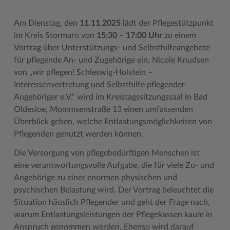
Geodatenportale (Kreiskarte)
Fotoarchiv
Kreispräsident
Offene Stellen
Klimaschutz beim Kreis Stormarn
Kulturelle Einrichtungen
Am Dienstag, den
11.11.2025
lädt der Pflegestützpunkt
Kfz-Zulassung
Hitzeschutz
Kreistag und Ausschüsse
Praktika und FSJ
Projekt e-Gewerbe
Museen
im Kreis Stormarn von
15:30 – 17:00 Uhr
zu einem
Vortrag über Unterstützungs- und Selbsthilfeangebote
Kontakt / Öffnungszeiten
Klimaanpassungskonzept
Kreistag Sitzungskalender
Weiterbildung beim Kreis Stormarn
Stormarner Bündnis für bezahlbares Wohnen
Naturschutzgebiete
für pflegende An- und Zugehörige ein. Nicole Knudsen
Lebenslagen
Kreistag Sitzungskalender
Kreisverwaltung
Wen wir suchen
Wirtschafts- und Aufbaugesellschaft Stormarn
Radwandern
von „wir pflegen! Schleswig-Holstein –
Interessenvertretung und Selbsthilfe pflegender
Leistungen
Lokales Wetter
Landrat
Zahlen, Daten, Fakten
Storchenhorste
Angehöriger e.V.“ wird im Kreistagssitzungssaal in Bad
Lexikon
Newsletter
Sonderbereiche
Lieblingsplätze in der Metropolregion
Oldesloe, Mommsenstraße 13 einen umfassenden
Überblick geben, welche Entlastungsmöglichkeiten von
Publikationen
Pressemeldungen
Stabsbereiche
Termine und Veranstaltungen
Pflegenden genutzt werden können.
Wo Sie uns finden
Social Media
Städte und Gemeinden
Tourismus
Die Versorgung von pflegebedürftigen Menschen ist
eine verantwortungsvolle Aufgabe, die für viele Zu- und
Wunsch-Kennzeichen ↗
Stellenangebote
Wahlen im Kreis
Umlandscout Hamburg
Angehörige zu einer enormen physischen und
Zuständigkeitsfinder SH ↗
Stormarninfo
Wappen und Geschichte
Vereine und Gruppen
psychischen Belastung wird. Der Vortrag beleuchtet die
Situation häuslich Pflegender und geht der Frage nach,
Termine
Wappenrolle
Wälder und Moore
warum Entlastungsleistungen der Pflegekassen kaum in
Anspruch genommen werden. Ebenso wird darauf
Ukrainehilfe
Was ist ein Kreis?