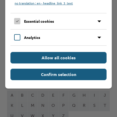
no translation : en - headline_link_3_text
Seite auswählen
Essential cookies
Online-Services
Analytics
Allow all cookies
Formulare
Confirm selection
Leistungen von A bis Z
A
B
C
D
E
F
G
H
I
J
K
L
M
N
O
P
Q
R
S
T
U
V
W
X
Y
Z