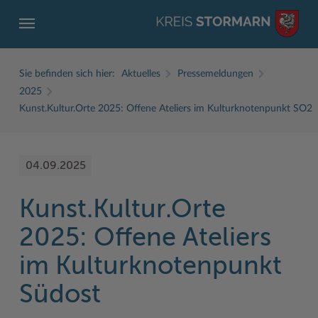
Sie befinden sich hier:
Aktuelles
Pressemeldungen
2025
Kunst.Kultur.Orte 2025: Offene Ateliers im Kulturknotenpunkt SO2
ZURÜCK
ZURÜCK
ZURÜCK
ZURÜCK
ZURÜCK
ZURÜCK
04.09.2025
Service
Aktuelles
Der Kreis
Karriere
Wirtschaft
Freizeit und Kultur
Kunst.Kultur.Orte
Ämter, Einrichtungen
Amtliche Bekanntmachungen
Fachbereiche
Ausbildung beim Kreis Stormarn
Beruf und Familie im Hansebelt
BahnRadWege
2025: Offene Ateliers
Bürgerportal Stormarn ↗
Ausschreibungen
Interessantes in und aus Stormarn
Der Kreis als Arbeitgeber
Branchenverzeichnis
Frei- und Hallenbäder
im Kulturknotenpunkt
Führerscheine
Baustellen in Stormarn
Kreis Stormarn Porträt
Ihre Bewerbung
EG-Dienstleistungsrichtlinie (EG-DLRL)
Herrenhäuser
Südost
Formulare & Dokumente
Bildungskommune
Kreiskarte
Initiativbewerbungen Verwaltung
Handwerk für nachhaltiges Wirtschaften
Kultur