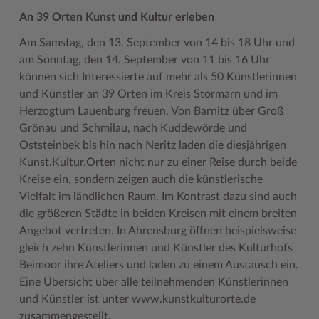
An 39 Orten Kunst und Kultur erleben
Woche der Seelischen Gesundheit
Zahlen, Daten, Fakten
Am Samstag, den 13. September von 14 bis 18 Uhr und
#MeinStormarn
am Sonntag, den 14. September von 11 bis 16 Uhr
können sich Interessierte auf mehr als 50 Künstlerinnen
Karrieretag
und Künstler an 39 Orten im Kreis Stormarn und im
Herzogtum Lauenburg freuen. Von Barnitz über Groß
Grönau und Schmilau, nach Kuddewörde und
Oststeinbek bis hin nach Neritz laden die diesjährigen
Kunst.Kultur.Orten nicht nur zu einer Reise durch beide
Kreise ein, sondern zeigen auch die künstlerische
Vielfalt im ländlichen Raum. Im Kontrast dazu sind auch
die größeren Städte in beiden Kreisen mit einem breiten
Angebot vertreten. In Ahrensburg öffnen beispielsweise
gleich zehn Künstlerinnen und Künstler des Kulturhofs
Beimoor ihre Ateliers und laden zu einem Austausch ein.
Eine Übersicht über alle teilnehmenden Künstlerinnen
und Künstler ist unter www.kunstkulturorte.de
zusammengestellt.