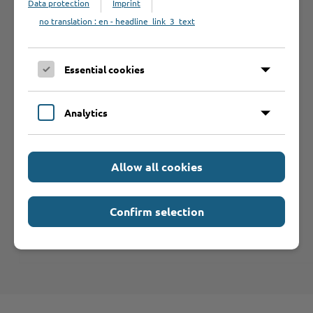
Archiv 2025
Data protection
Imprint
no translation : en - headline_link_3_text
Archiv 2024
Archiv 2023
Essential cookies
Archiv 2022
Archiv 2021
Analytics
Archiv 2020
Archiv 2019
Archiv 2018
Allow all cookies
Archiv 2017
Archiv 2016
Confirm selection
Archiv 2015