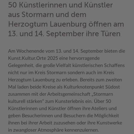
50 Künstlerinnen und Künstler
Geodatenportale (Kreiskarte)
Fotoarchiv
Kreispräsident
Offene Stellen
Klimaschutz beim Kreis Stormarn
Kulturelle Einrichtungen
aus Stormarn und dem
Kfz-Zulassung
Hitzeschutz
Kreistag und Ausschüsse
Praktika und FSJ
Projekt e-Gewerbe
Museen
Herzogtum Lauenburg öffnen am
Kontakt / Öffnungszeiten
Klimaanpassungskonzept
Kreistag Sitzungskalender
Weiterbildung beim Kreis Stormarn
Stormarner Bündnis für bezahlbares Wohnen
Naturschutzgebiete
13. und 14. September ihre Türen
Lebenslagen
Kreistag Sitzungskalender
Kreisverwaltung
Wen wir suchen
Wirtschafts- und Aufbaugesellschaft Stormarn
Radwandern
Am Wochenende vom 13. und 14. September bieten die
Leistungen
Lokales Wetter
Landrat
Zahlen, Daten, Fakten
Storchenhorste
Kunst.Kultur.Orte 2025 eine hervorragende
Lexikon
Newsletter
Sonderbereiche
Lieblingsplätze in der Metropolregion
Gelegenheit, die große Vielfalt künstlerischen Schaffens
nicht nur im Kreis Stormarn sondern auch im Kreis
Publikationen
Pressemeldungen
Stabsbereiche
Termine und Veranstaltungen
Herzogtum Lauenburg zu erleben. Bereits zum zweiten
Wo Sie uns finden
Social Media
Städte und Gemeinden
Tourismus
Mal laden beide Kreise als Kulturknotenpunkt Südost
zusammen mit der Arbeitsgemeinschaft „Stormarn
Wunsch-Kennzeichen ↗
Stellenangebote
Wahlen im Kreis
Umlandscout Hamburg
kulturell stärken“ zum Kunsterlebnis ein. Über 50
Künstlerinnen und Künstler öffnen ihre Ateliers und
Zuständigkeitsfinder SH ↗
Stormarninfo
Wappen und Geschichte
Vereine und Gruppen
geben Besucherinnen und Besuchern die Möglichkeit
Termine
Wappenrolle
Wälder und Moore
ihnen bei ihrer Arbeit zuzusehen oder ihre Kunstwerke
in zwangloser Atmosphäre kennenzulernen.
Ukrainehilfe
Was ist ein Kreis?