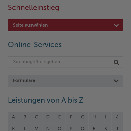
Schnelleinstieg
Seite auswählen
Online-Services
Formulare
Leistungen von A bis Z
A
B
C
D
E
F
G
H
I
J
K
L
M
N
O
P
Q
R
S
T