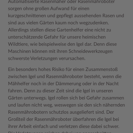
Automatisierte Rasenmäher oder Rasenmähroboter
Geodatenportale (Kreiskarte)
Fotoarchiv
Kreispräsident
Offene Stellen
Klimaschutz beim Kreis Stormarn
Kulturelle Einrichtungen
sorgen ohne großen Aufwand für einen
kurzgeschnittenen und gepflegt aussehenden Rasen und
Kfz-Zulassung
Hitzeschutz
Kreistag und Ausschüsse
Praktika und FSJ
Projekt e-Gewerbe
Museen
sind aus vielen Gärten kaum noch wegzudenken.
Kontakt / Öffnungszeiten
Klimaanpassungskonzept
Kreistag Sitzungskalender
Weiterbildung beim Kreis Stormarn
Stormarner Bündnis für bezahlbares Wohnen
Naturschutzgebiete
Allerdings stellen diese Gartenhelfer eine nicht zu
unterschätzende Gefahr für unsere heimischen
Lebenslagen
Kreistag Sitzungskalender
Kreisverwaltung
Wen wir suchen
Wirtschafts- und Aufbaugesellschaft Stormarn
Radwandern
Wildtiere, wie beispielweise den Igel dar. Denn diese
Maschinen können mit ihren Schneidewerkzeugen
Leistungen
Lokales Wetter
Landrat
Zahlen, Daten, Fakten
Storchenhorste
schwerste Verletzungen verursachen.
Lexikon
Newsletter
Sonderbereiche
Lieblingsplätze in der Metropolregion
Ein besonders hohes Risiko für einen Zusammenstoß
Publikationen
Pressemeldungen
Stabsbereiche
Termine und Veranstaltungen
zwischen Igel und Rasenmähroboter besteht, wenn die
Mähhelfer noch in der Dämmerung oder in der Nacht
Wo Sie uns finden
Social Media
Städte und Gemeinden
Tourismus
fahren. Denn zu dieser Zeit sind die Igel in unseren
Wunsch-Kennzeichen ↗
Stellenangebote
Wahlen im Kreis
Umlandscout Hamburg
Gärten unterwegs. Igel rollen sich bei Gefahr zusammen
und laufen nicht weg, weswegen sie den sich nähernden
Zuständigkeitsfinder SH ↗
Stormarninfo
Wappen und Geschichte
Vereine und Gruppen
Rasenmährobotern schutzlos ausgeliefert sind. Der
Großteil der Rasenmähroboter überfahren die Igel bei
Termine
Wappenrolle
Wälder und Moore
ihrer Arbeit einfach und verletzen diese dabei schwer.
Ukrainehilfe
Was ist ein Kreis?