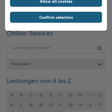
Allow all cookies
Schnelleinstieg
Confirm selection
Seite auswählen
Online-Services
Formulare
Leistungen von A bis Z
A
B
C
D
E
F
G
H
I
J
K
L
M
N
O
P
Q
R
S
T