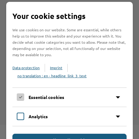
Archiv 2024
Your cookie settings
Archiv 2023
Archiv 2022
We use cookies on our website. Some are essential, while others
Archiv 2021
help us to improve this website and your experience with it. You
decide what cookie categories you want to allow. Please note that,
Archiv 2020
depending on your selection, not all functionaliy of our website
Archiv 2019
may be avaiable to you.
Archiv 2018
Data protection
Imprint
Archiv 2017
no translation : en - headline_link_3_text
Archiv 2016
Archiv 2015
Essential cookies
Analytics