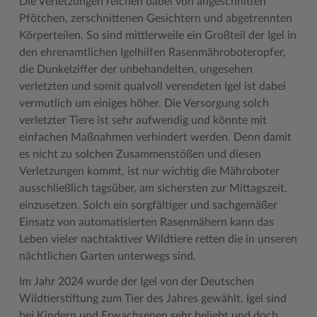
Die Verletzungen reichen dabei von angeschnitten
Pfötchen, zerschnittenen Gesichtern und abgetrennten
Woche der Seelischen Gesundheit
Zahlen, Daten, Fakten
Körperteilen. So sind mittlerweile ein Großteil der Igel in
#MeinStormarn
den ehrenamtlichen Igelhilfen Rasenmähroboteropfer,
die Dunkelziffer der unbehandelten, ungesehen
Karrieretag
verletzten und somit qualvoll verendeten Igel ist dabei
vermutlich um einiges höher. Die Versorgung solch
verletzter Tiere ist sehr aufwendig und könnte mit
einfachen Maßnahmen verhindert werden. Denn damit
es nicht zu solchen Zusammenstößen und diesen
Verletzungen kommt, ist nur wichtig die Mähroboter
ausschließlich tagsüber, am sichersten zur Mittagszeit,
einzusetzen. Solch ein sorgfältiger und sachgemäßer
Einsatz von automatisierten Rasenmähern kann das
Leben vieler nachtaktiver Wildtiere retten die in unseren
nächtlichen Garten unterwegs sind.
Im Jahr 2024 wurde der Igel von der Deutschen
Wildtierstiftung zum Tier des Jahres gewählt. Igel sind
bei Kindern und Erwachsenen sehr beliebt und doch