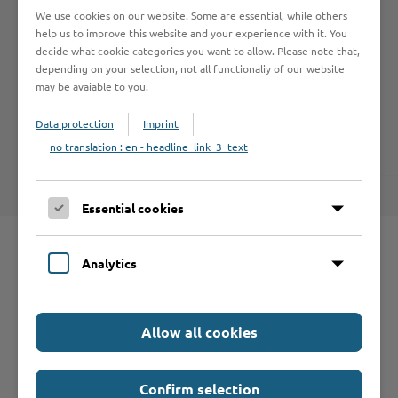
Archiv 2019
We use cookies on our website. Some are essential, while others
help us to improve this website and your experience with it. You
Archiv 2018
decide what cookie categories you want to allow. Please note that,
depending on your selection, not all functionaliy of our website
Archiv 2017
may be avaiable to you.
Archiv 2016
Data protection
Imprint
Archiv 2015
no translation : en - headline_link_3_text
Essential cookies
Schnelleinstieg
Analytics
Seite auswählen
Allow all cookies
Online-Services
Confirm selection