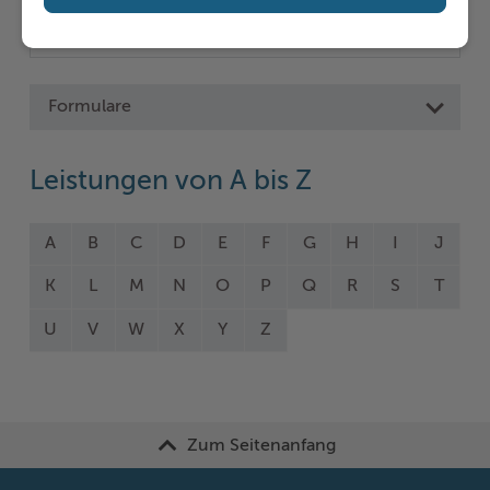
Formulare
Leistungen von A bis Z
A
B
C
D
E
F
G
H
I
J
K
L
M
N
O
P
Q
R
S
T
U
V
W
X
Y
Z
Zum Seitenanfang