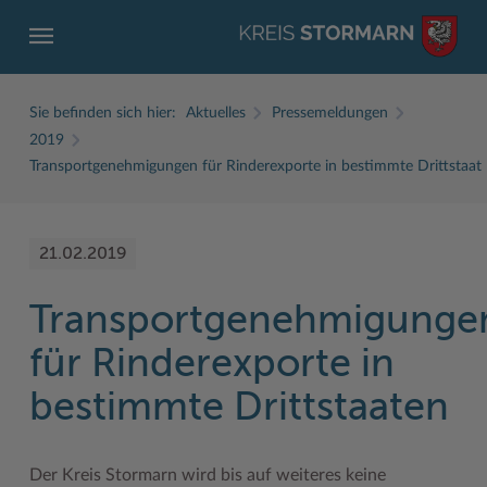
Sie befinden sich hier:
Aktuelles
Pressemeldungen
2019
Transportgenehmigungen für Rinderexporte in bestimmte Drittstaat
ZURÜCK
ZURÜCK
ZURÜCK
ZURÜCK
ZURÜCK
ZURÜCK
21.02.2019
Service
Aktuelles
Der Kreis
Karriere
Wirtschaft
Freizeit und Kultur
Transportgenehmigunge
Ämter, Einrichtungen
Amtliche Bekanntmachungen
Fachbereiche
Ausbildung beim Kreis Stormarn
Beruf und Familie im Hansebelt
BahnRadWege
für Rinderexporte in
Bürgerportal Stormarn ↗
Ausschreibungen
Interessantes in und aus Stormarn
Der Kreis als Arbeitgeber
Branchenverzeichnis
Frei- und Hallenbäder
bestimmte Drittstaaten
Führerscheine
Baustellen in Stormarn
Kreis Stormarn Porträt
Ihre Bewerbung
EG-Dienstleistungsrichtlinie (EG-DLRL)
Herrenhäuser
Formulare & Dokumente
Bildungskommune
Kreiskarte
Initiativbewerbungen Verwaltung
Handwerk für nachhaltiges Wirtschaften
Kultur
Der Kreis Stormarn wird bis auf weiteres keine