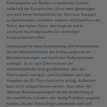
Tiertransporte von Rindern in bestimmte Staaten
Geodatenportale (Kreiskarte)
Fotoarchiv
Kreispräsident
Offene Stellen
Klimaschutz beim Kreis Stormarn
Kulturelle Einrichtungen
außerhalb der Europäischen Union mehr genehmigen
Kfz-Zulassung
Hitzeschutz
Kreistag und Ausschüsse
Praktika und FSJ
Projekt e-Gewerbe
Museen
und auch keine Vorlaufatteste für Tiere zum Transport
zu Sammelstellen ausstellen. Hiervon sind Exporte in die
Kontakt / Öffnungszeiten
Klimaanpassungskonzept
Kreistag Sitzungskalender
Weiterbildung beim Kreis Stormarn
Stormarner Bündnis für bezahlbares Wohnen
Naturschutzgebiete
Türkei, den Nahen Osten, den Maghreb und in
asiatische Nachfolgestaaten der ehemaligen
Lebenslagen
Kreistag Sitzungskalender
Kreisverwaltung
Wen wir suchen
Wirtschafts- und Aufbaugesellschaft Stormarn
Radwandern
Sowjetunion betroffen.
Leistungen
Lokales Wetter
Landrat
Zahlen, Daten, Fakten
Storchenhorste
Hintergrund für diese Entscheidung sind Informationen,
Lexikon
Newsletter
Sonderbereiche
Lieblingsplätze in der Metropolregion
die der
Veterinärbehörde des Kreises
aufgrund von
Berichterstattungen und fachlichen Stellungnahmen
Publikationen
Pressemeldungen
Stabsbereiche
Termine und Veranstaltungen
vorliegen. So ist nach Erkenntnissen der
Veterinärbehörde nicht gewährleistet, dass der
Wo Sie uns finden
Social Media
Städte und Gemeinden
Tourismus
Tiertransport von Nutz- und Zuchttieren nach den
Wunsch-Kennzeichen ↗
Stellenangebote
Wahlen im Kreis
Umlandscout Hamburg
Vorgaben des EU-Tierschutzrechts erfolgt. Außerdem
kann nicht ausgeschlossen werden, dass neben der
Zuständigkeitsfinder SH ↗
Stormarninfo
Wappen und Geschichte
Vereine und Gruppen
üblichen Betäubungslosigkeit bei der Schlachtung in
Termine
Wappenrolle
Wälder und Moore
den betroffenen Ländern sehr häufig Praktiken ausgeübt
werden, die den Tieren länger anhaltende oder sich
Ukrainehilfe
Was ist ein Kreis?