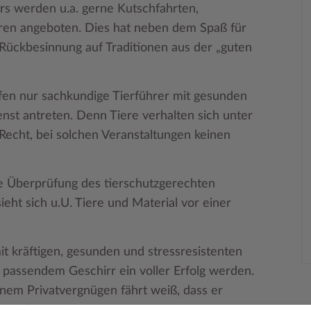
rs werden u.a. gerne Kutschfahrten,
ieren angeboten. Dies hat neben dem Spaß für
 Rückbesinnung auf Traditionen aus der „guten
rfen nur sachkundige Tierführer mit gesunden
nst antreten. Denn Tiere verhalten sich unter
cht, bei solchen Veranstaltungen keinen
 Überprüfung des tierschutzgerechten
eht sich u.U. Tiere und Material vor einer
it kräftigen, gesunden und stressresistenten
 passendem Geschirr ein voller Erfolg werden.
einem Privatvergnügen fährt weiß, dass er
ersichert sein muss.