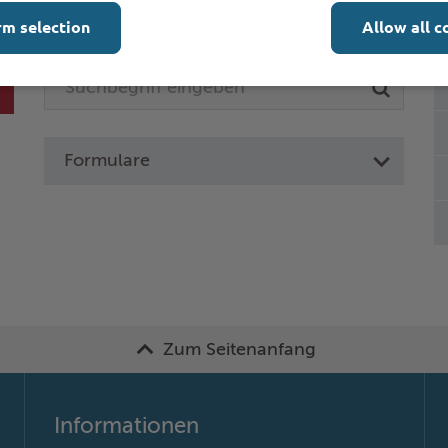
Online-Services
L
rm selection
Allow all c
Formulare
Zum Seitenanfang
Informationen