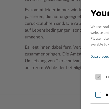
Your
Es kommt leider immer wieder vor, dass i
passieren, die auf ungeeignete Vorbereitun
zurückzuführen sind. Die Arbeit des Veterin
We use cooki
auf Lebensbedingungen, sondern auch die S
website and
umgehen.
Please note 
avaiable to 
Es liegt ihnen dabei fern, Veranstaltungen 
zusammenbringen. Die AmtstierärztInnen vers
Data protec
Umsetzung von Tierschutzanforderungen un
auch zum Wohle der beteiligten Menschen.
E
A