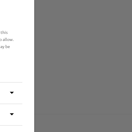
 this
o allow.
may be