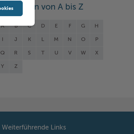
eistungen von A bis Z
ookies
A
B
C
D
E
F
G
H
I
J
K
L
M
N
O
P
Q
R
S
T
U
V
W
X
Y
Z
Weiterführende Links