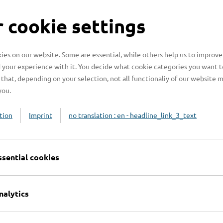
 cookie settings
n großen Menschenmengen Unfälle mit Tieren
g der Tiere oder Mängel im Material
äramtes schützt nicht nur die Tiere in Bezug
es on our website. Some are essential, while others help us to improve
icherheit der Menschen, die mit Tieren
 your experience with it. You decide what cookie categories you want t
that, depending on your selection, not all functionaliy of our website 
you.
zu behindern, die Mensch und Tier
tehen sich in erster Linie als Berater in der
tion
Imprint
no translation : en - headline_link_3_text
d damit der Gewährleistung des Tierwohles –
ssential cookies
nalytics