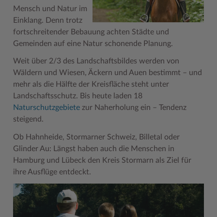
Mensch und Natur im
Geodatenportale (Kreiskarte)
Fotoarchiv
Kreispräsident
Offene Stellen
Klimaschutz beim Kreis Stormarn
Kulturelle Einrichtungen
Einklang. Denn trotz
Kfz-Zulassung
Hitzeschutz
Kreistag und Ausschüsse
Praktika und FSJ
Projekt e-Gewerbe
Museen
fortschreitender Bebauung achten Städte und
Gemeinden auf eine Natur schonende Planung.
Kontakt / Öffnungszeiten
Klimaanpassungskonzept
Kreistag Sitzungskalender
Weiterbildung beim Kreis Stormarn
Stormarner Bündnis für bezahlbares Wohnen
Naturschutzgebiete
Weit über 2/3 des Landschaftsbildes werden von
Lebenslagen
Kreistag Sitzungskalender
Kreisverwaltung
Wen wir suchen
Wirtschafts- und Aufbaugesellschaft Stormarn
Radwandern
Wäldern und Wiesen, Äckern und Auen bestimmt – und
mehr als die Hälfte der Kreisfläche steht unter
Leistungen
Lokales Wetter
Landrat
Zahlen, Daten, Fakten
Storchenhorste
Landschaftsschutz. Bis heute laden 18
Lexikon
Newsletter
Sonderbereiche
Lieblingsplätze in der Metropolregion
Naturschutzgebiete
zur Naherholung ein – Tendenz
steigend.
Publikationen
Pressemeldungen
Stabsbereiche
Termine und Veranstaltungen
Ob Hahnheide, Stormarner Schweiz, Billetal oder
Wo Sie uns finden
Social Media
Städte und Gemeinden
Tourismus
Glinder Au: Längst haben auch die Menschen in
Wunsch-Kennzeichen ↗
Stellenangebote
Wahlen im Kreis
Umlandscout Hamburg
Hamburg und Lübeck den Kreis Stormarn als Ziel für
ihre Ausflüge entdeckt.
Zuständigkeitsfinder SH ↗
Stormarninfo
Wappen und Geschichte
Vereine und Gruppen
Termine
Wappenrolle
Wälder und Moore
Ukrainehilfe
Was ist ein Kreis?