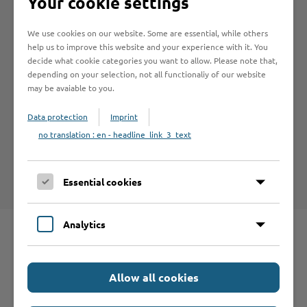
Your cookie settings
Idealer Standort für die eigenen vier Wände
We use cookies on our website. Some are essential, while others
Das Drehkreuz des Nordens
help us to improve this website and your experience with it. You
Natur – das höchste Gut in Stormarn
decide what cookie categories you want to allow. Please note that,
depending on your selection, not all functionaliy of our website
Bundesweit vorn – in Schleswig-Holstein spitze
may be avaiable to you.
Investitionen, die sich lohnen
Data protection
Imprint
Stormarn – direkter Nachbar vom „Tor zur Welt“
no translation : en - headline_link_3_text
In Stormarn wohnen – den Ruhestand genießen
Ein kurzer Blick in die Vergangenheit
Essential cookies
Analytics
Schnelleinstieg
Allow all cookies
Seite auswählen