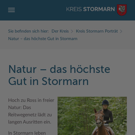
Sie befinden sich hier:
Der Kreis
Kreis Stormarn Porträt
Natur – das höchste Gut in Stormarn
Natur – das höchste
ZURÜCK
ZURÜCK
ZURÜCK
ZURÜCK
ZURÜCK
ZURÜCK
Gut in Stormarn
Service
Aktuelles
Der Kreis
Karriere
Wirtschaft
Freizeit und Kultur
Ämter, Einrichtungen
Amtliche Bekanntmachungen
Fachbereiche
Ausbildung beim Kreis Stormarn
Beruf und Familie im Hansebelt
BahnRadWege
Hoch zu Ross in freier
Bürgerportal Stormarn ↗
Ausschreibungen
Interessantes in und aus Stormarn
Der Kreis als Arbeitgeber
Branchenverzeichnis
Frei- und Hallenbäder
Natur: Das
Reitwegenetz lädt zu
Führerscheine
Baustellen in Stormarn
Kreis Stormarn Porträt
Ihre Bewerbung
EG-Dienstleistungsrichtlinie (EG-DLRL)
Herrenhäuser
langen Ausritten ein.
Formulare & Dokumente
Bildungskommune
Kreiskarte
Initiativbewerbungen Verwaltung
Handwerk für nachhaltiges Wirtschaften
Kultur
In Stormarn leben