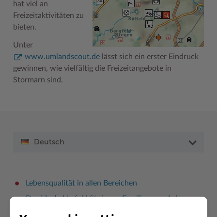
hat viel an
Freizeitaktivitäten zu
bieten.
Unter
www.umlandscout.de
lässt sich ein erster Eindruck
gewinnen, wie vielfältig die Freizeitangebote in
Stormarn sind.
Deutsch
Lebensqualität in allen Bereichen
Das ideale Umfeld für junge Familien zum Leben
und Wohnen