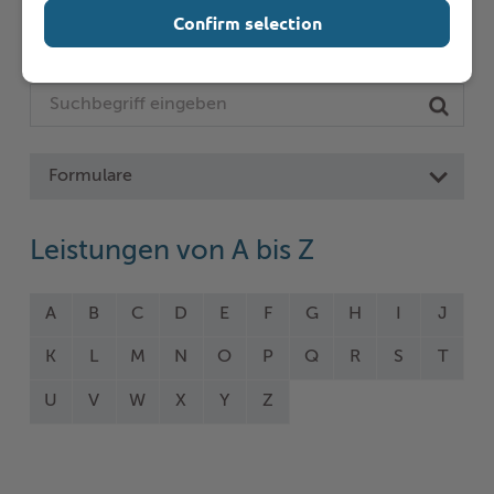
Confirm selection
Online-Services
Formulare
Leistungen von A bis Z
A
B
C
D
E
F
G
H
I
J
K
L
M
N
O
P
Q
R
S
T
U
V
W
X
Y
Z