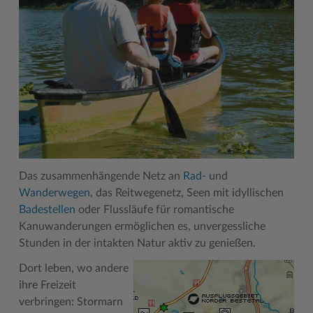
Woche der Seelischen Gesundheit
Zahlen, Daten, Fakten
#MeinStormarn
Karrieretag
Das zusammenhängende Netz an
Rad-
und
Wanderwegen
, das Reitwegenetz, Seen mit idyllischen
Badestellen
oder Flussläufe für romantische
Kanuwanderungen ermöglichen es, unvergessliche
Stunden in der intakten Natur aktiv zu genießen.
Dort leben, wo andere
ihre Freizeit
verbringen: Stormarn