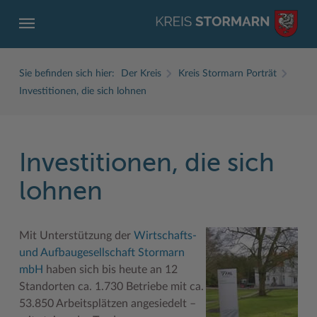
Sie befinden sich hier:
Der Kreis
Kreis Stormarn Porträt
Investitionen, die sich lohnen
Investitionen, die sich
ZURÜCK
ZURÜCK
ZURÜCK
ZURÜCK
ZURÜCK
ZURÜCK
lohnen
Service
Aktuelles
Der Kreis
Karriere
Wirtschaft
Freizeit und Kultur
Ämter, Einrichtungen
Amtliche Bekanntmachungen
Fachbereiche
Ausbildung beim Kreis Stormarn
Beruf und Familie im Hansebelt
BahnRadWege
Mit Unterstützung der
Wirtschafts-
Bürgerportal Stormarn ↗
Ausschreibungen
Interessantes in und aus Stormarn
Der Kreis als Arbeitgeber
Branchenverzeichnis
Frei- und Hallenbäder
und Aufbaugesellschaft Stormarn
mbH
haben sich bis heute an 12
Führerscheine
Baustellen in Stormarn
Kreis Stormarn Porträt
Ihre Bewerbung
EG-Dienstleistungsrichtlinie (EG-DLRL)
Herrenhäuser
Standorten ca. 1.730 Betriebe mit ca.
53.850 Arbeitsplätzen angesiedelt –
Formulare & Dokumente
Bildungskommune
Kreiskarte
Initiativbewerbungen Verwaltung
Handwerk für nachhaltiges Wirtschaften
Kultur