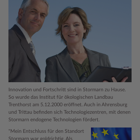
Woche der Seelischen Gesundheit
Zahlen, Daten, Fakten
#MeinStormarn
Karrieretag
Innovation und Fortschritt sind in Stormarn zu Hause.
So wurde das Institut für ökologischen Landbau
Trenthorst am 5.12.2000 eröffnet. Auch in Ahrensburg
und Trittau befinden sich Technologiezentren, mit denen
Stormarn endogene Technologien fördert.
"Mein Entschluss für den Standort
Stormarn war goldrichtig. Als