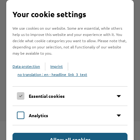
Lebensqualität in allen Bereichen
Your cookie settings
Das ideale Umfeld für junge Familien zum Leben
und Wohnen
We use cookies on our website. Some are essential, while others
Idealer Standort für die eigenen vier Wände
help us to improve this website and your experience with it. You
decide what cookie categories you want to allow. Please note that,
Das Drehkreuz des Nordens
depending on your selection, not all functionaliy of our website
Natur – das höchste Gut in Stormarn
may be avaiable to you.
Bundesweit vorn – in Schleswig-Holstein spitze
Data protection
Imprint
Investitionen, die sich lohnen
no translation : en - headline_link_3_text
Stormarn – direkter Nachbar vom „Tor zur Welt“
In Stormarn wohnen – den Ruhestand genießen
Essential cookies
Ein kurzer Blick in die Vergangenheit
Analytics
Schnelleinstieg
Allow all cookies