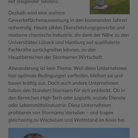
mit steigender Tendenz.
Geodatenportale (Kreiskarte)
Fotoarchiv
Kreispräsident
Offene Stellen
Klimaschutz beim Kreis Stormarn
Kulturelle Einrichtungen
Deshalb wird eine weitere
Kfz-Zulassung
Hitzeschutz
Kreistag und Ausschüsse
Praktika und FSJ
Projekt e-Gewerbe
Museen
Gewerbeflächenausweisung in den kommenden Jahren
notwendig. Heute zählen Dienstleistungsgewerbe und
Kontakt / Öffnungszeiten
Klimaanpassungskonzept
Kreistag Sitzungskalender
Weiterbildung beim Kreis Stormarn
Stormarner Bündnis für bezahlbares Wohnen
Naturschutzgebiete
moderne chemische Industrie, die dank der Nähe zu den
Lebenslagen
Kreistag Sitzungskalender
Kreisverwaltung
Wen wir suchen
Wirtschafts- und Aufbaugesellschaft Stormarn
Radwandern
Universitäten Lübeck und Hamburg auf qualifizierte
Fachkräfte zurückgreifen können, zu den
Leistungen
Lokales Wetter
Landrat
Zahlen, Daten, Fakten
Storchenhorste
Hauptbereichen der Stormarner Wirtschaft.
Lexikon
Newsletter
Sonderbereiche
Lieblingsplätze in der Metropolregion
Abwanderung ist kein Thema: Weil diese Unternehmen
hier optimale Bedingungen vorfinden, bleiben sie und
Publikationen
Pressemeldungen
Stabsbereiche
Termine und Veranstaltungen
bauen kräftig aus. Doch auch andere Unternehmen
Wo Sie uns finden
Social Media
Städte und Gemeinden
Tourismus
haben den Standort Stormarn für sich entdeckt. Ob in
den Bereichen High-Tech oder Logistik, soziale Dienste
Wunsch-Kennzeichen ↗
Stellenangebote
Wahlen im Kreis
Umlandscout Hamburg
oder Lebensmittelindustrie: Diese Unternehmen
profitieren von Stormarns Vorteilen – und tragen
Zuständigkeitsfinder SH ↗
Stormarninfo
Wappen und Geschichte
Vereine und Gruppen
gleichzeitig zu Wachstum und Wohlstand im Kreis bei.
Termine
Wappenrolle
Wälder und Moore
Ukrainehilfe
Was ist ein Kreis?