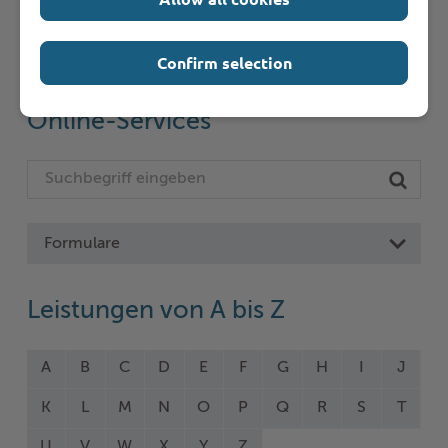
Seite auswählen
Confirm selection
Online-Services
Formulare
Leistungen von A bis Z
A
B
C
D
E
F
G
H
I
J
K
L
M
N
O
P
Q
R
S
T
U
V
W
X
Y
Z